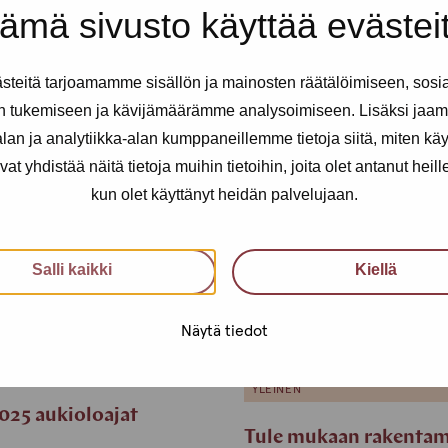
ämä sivusto käyttää evästei
teitä tarjoamamme sisällön ja mainosten räätälöimiseen, sosi
n tukemiseen ja kävijämäärämme analysoimiseen. Lisäksi jaam
an ja analytiikka-alan kumppaneillemme tietoja siitä, miten kä
yhdistää näitä tietoja muihin tietoihin, joita olet antanut heille t
kun olet käyttänyt heidän palvelujaan.
Salli kaikki
Kiellä
Näytä tiedot
3.3.2025
SUOMESTA
UUTIS
YLEINEN
YLEINEN
025 aukioloajat
Tule mukaan rakenta