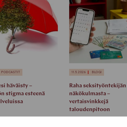
PODCASTIT
11.5.2026
BLOGI
si häväisty –
Raha seksityöntekijän
ön stigma esteenä
näkökulmasta –
lveluissa
vertaisvinkkejä
taloudenpitoon