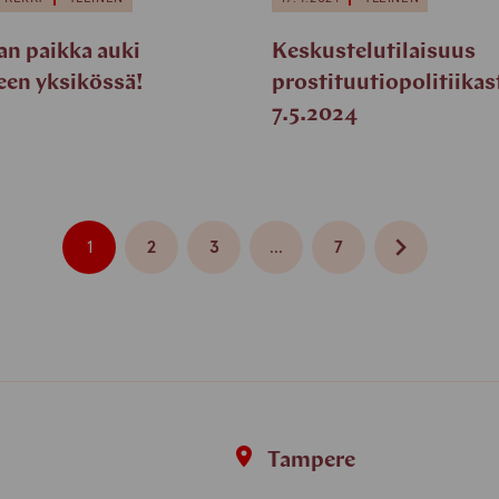
an paikka auki
Keskustelutilaisuus
en yksikössä!
prostituutiopolitiikas
7.5.2024
1
2
3
…
7
Siirry
Siirry
Siirry
Siirry
Siirry
hakutulosten
hakutulosten
hakutulosten
hakutulosten
hakutulosten
seuraavalle
sivulle
sivulle
sivulle
sivulle
sivulle
i
Tampere