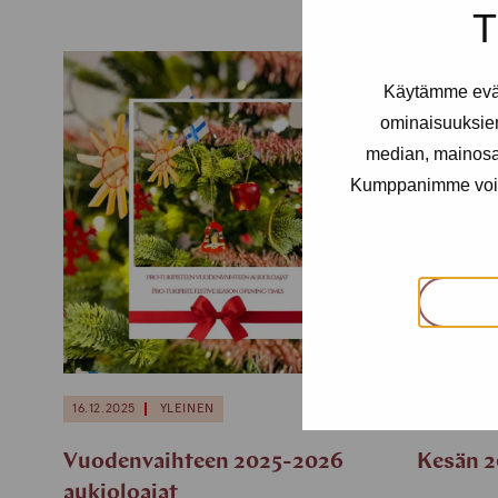
T
Käytämme eväs
ominaisuuksie
median, mainosal
Kumppanimme voivat 
16.12.2025
YLEINEN
12.6.2025
Vuodenvaihteen 2025-2026
Kesän 2
aukioloajat