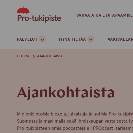
Skip
to
VARAA AIKA ETÄTAPAAMIS
content
PALVELUT
HYVÄ TIETÄÄ
VÄKIVALLAN
ETUSIVU
AJANKOHTAISTA
Ajankohtaista
Mielenkiintoisia blogeja, julkaisuja ja uutisia Pro-tukip
Suomessa ja maailmalla sekä ihmiskaupan vastaisesta t
Pro-tukipisteen omia podcasteja eli PROdcast-sarjaam