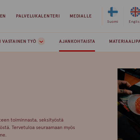
EEN
PALVELUKALENTERI
MEDIALLE
Valitse
Suomi
Valits
Engli
sivuston
sivust
kieleksi
kielek
 VASTAINEN TYÖ
AJANKOHTAISTA
MATERIAALIP
suomi
englan
isteen toiminnasta, seksityöstä
yöstä. Tervetuloa seuraamaan myös
me.