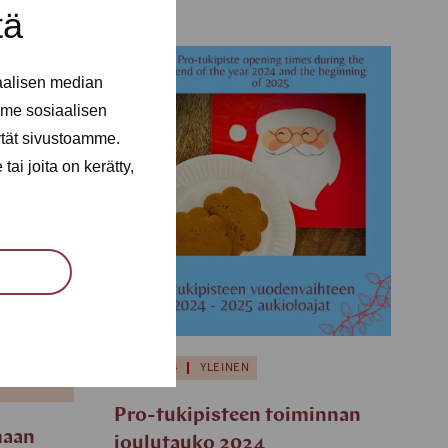
tä
aalisen median
me sosiaalisen
ytät sivustoamme.
ai joita on kerätty,
ET
13.12.2024
YLEINEN
Pro-tukipisteen toiminnan
maan
joulutauko 2024