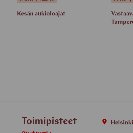
Kesän aukioloajat
Vastaav
Tampere
Toimipisteet
Helsink