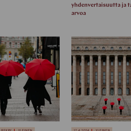
yhdenvertaisuutta ja t
arvoa
REKRY
YLEINEN
17.4.2024
YLEINEN