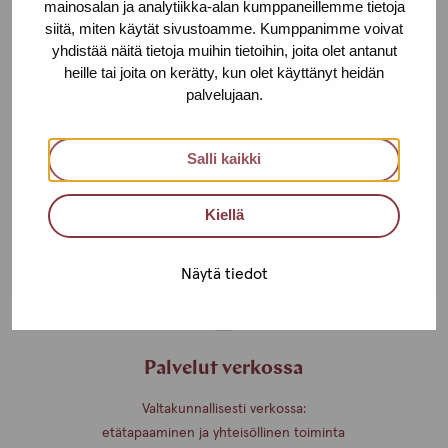
mainosalan ja analytiikka-alan kumppaneillemme tietoja
siitä, miten käytät sivustoamme. Kumppanimme voivat
yhdistää näitä tietoja muihin tietoihin, joita olet antanut
heille tai joita on kerätty, kun olet käyttänyt heidän
palvelujaan.
Etsivä työ
Tuki- ja terveyspalveluita siellä, missä
Salli kaikki
seksi- ja erotiikkapalveluita tarjoavat
ihmiset työskentelevät.
Kiellä
Näytä tiedot
Palvelut verkossa
Valtakunnallisesti verkossa:
etätapaaminen ja yhteisöllinen toiminta