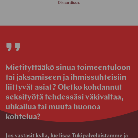
Discordissa.
Mietityttääkö sinua toimeentuloon
tai jaksamiseen ja ihmissuhteisiin
liittyvät asiat? Oletko kohdannut
seksityötä tehdessäsi väkivaltaa,
uhkailua tai muuta huonoa
kohtelua?
Jos vastasit kyllä, lue lisää Tukipalveluistamme ja