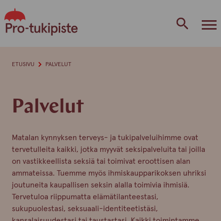
Skip
to
content
ETUSIVU
PALVELUT
Palvelut
Matalan kynnyksen terveys- ja tukipalveluihimme ovat
tervetulleita kaikki, jotka myyvät seksipalveluita tai joilla
on vastikkeellista seksiä tai toimivat eroottisen alan
ammateissa. Tuemme myös ihmiskaupparikoksen uhriksi
joutuneita kaupallisen seksin alalla toimivia ihmisiä.
Tervetuloa riippumatta elämätilanteestasi,
sukupuolestasi, seksuaali-identiteetistäsi,
kansalaisuudestasi tai taustastasi. Kaikki toimintamme