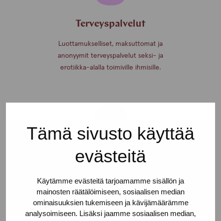
Terveyspalvelut
Luottamukselliset, maksuttomat ja
anonyymit terveyspalvelut seksi- ja
erotiikka-alalla toimiville ihmisille.
Tämä sivusto käyttää
Yhteisöllinen toiminta
evästeitä
Vertais- ja ryhmätoimintaa seksi- ja
Käytämme evästeitä tarjoamamme sisällön ja
erotiikka-alan työtä tekeville tai
mainosten räätälöimiseen, sosiaalisen median
tehneille ihmisille.
ominaisuuksien tukemiseen ja kävijämäärämme
analysoimiseen. Lisäksi jaamme sosiaalisen median,