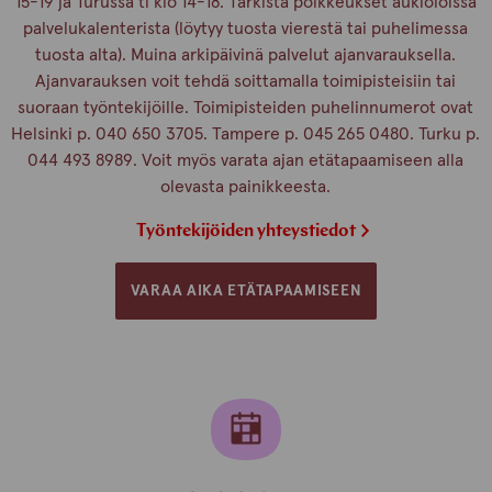
15-19 ja Turussa ti klo 14-18. Tarkista poikkeukset aukioloissa
palvelukalenterista (löytyy tuosta vierestä tai puhelimessa
tuosta alta). Muina arkipäivinä palvelut ajanvarauksella.
Ajanvarauksen voit tehdä soittamalla toimipisteisiin tai
suoraan työntekijöille. Toimipisteiden puhelinnumerot ovat
Helsinki p. 040 650 3705. Tampere p. 045 265 0480. Turku p.
044 493 8989. Voit myös varata ajan etätapaamiseen alla
olevasta painikkeesta.
Työntekijöiden yhteystiedot
VARAA AIKA ETÄTAPAAMISEEN