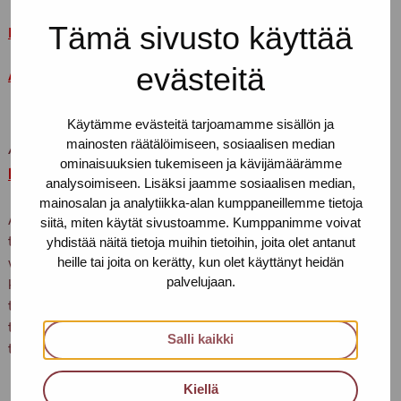
Tämä sivusto käyttää
КАК РАСПОЗНАТЬ ПРИЗНАКИ ТОРГОВЛИ ЛЮДЬМИ
(RUS)
evästeitä
Å gjenkjenne tegn på menneskehandel(NOR subtitles)
Käytämme evästeitä tarjoamamme sisällön ja
mainosten räätälöimiseen, sosiaalisen median
Animaatio 2.
Tunnista ihmiskauppa – rauhoitu
ominaisuuksien tukemiseen ja kävijämäärämme
kuulemaan
analysoimiseen. Lisäksi jaamme sosiaalisen median,
mainosalan ja analytiikka-alan kumppaneillemme tietoja
Animaatio kertoo, miten esimerkiksi sosiaali- tai
siitä, miten käytät sivustoamme. Kumppanimme voivat
yhdistää näitä tietoja muihin tietoihin, joita olet antanut
terveysalojen työntekijät voivat valmistautua kohtaamiseen
heille tai joita on kerätty, kun olet käyttänyt heidän
vaikeassa tilanteessa olevan ihmisen kanssa. Animaatiossa
palvelujaan.
kuvataan hyviä käytäntöjä ihmiskaupan uhrin
tunnistamistilanteessa, jotta kohtaaminen olisi turvallisen
tuntuinen ja mahdollistaisi luottamuksen rakentumisen
Salli kaikki
työntekijän ja ihmiskaupan uhrin välille.
Kiellä