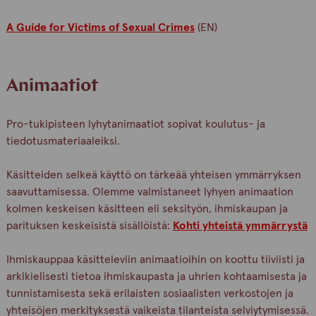
A Guide for Victims of Sexual Crimes
(EN)
Animaatiot
Pro-tukipisteen lyhytanimaatiot sopivat koulutus- ja
tiedotusmateriaaleiksi.
Käsitteiden selkeä käyttö on tärkeää yhteisen ymmärryksen
saavuttamisessa. Olemme valmistaneet lyhyen animaation
kolmen keskeisen käsitteen eli seksityön, ihmiskaupan ja
parituksen keskeisistä sisällöistä:
Kohti yhteistä ymmärrystä
Ihmiskauppaa käsitteleviin animaatioihin on koottu tiiviisti ja
arkikielisesti tietoa ihmiskaupasta ja uhrien kohtaamisesta ja
tunnistamisesta sekä erilaisten sosiaalisten verkostojen ja
yhteisöjen merkityksestä vaikeista tilanteista selviytymisessä.