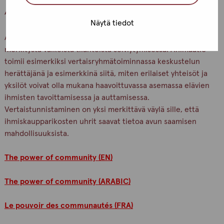
Animaatio 3.
Yhteisön voima
Näytä tiedot
Animaatio kuvaa yhteisöjen ja sosiaalisten verkostojen
merkitystä vaikeista tilanteista selviytymisessä. Animaatio
toimii esimerkiksi vertaisryhmätoiminnassa keskustelun
herättäjänä ja esimerkkinä siitä, miten erilaiset yhteisöt ja
yksilöt voivat olla mukana haavoittuvassa asemassa elävien
ihmisten tavoittamisessa ja auttamisessa.
Vertaistunnistaminen on yksi merkittävä väylä sille, että
ihmiskaupparikosten uhrit saavat tietoa avun saamisen
mahdollisuuksista.
The power of community (EN)
The power of community (ARABIC)
Le pouvoir des communautés (FRA)