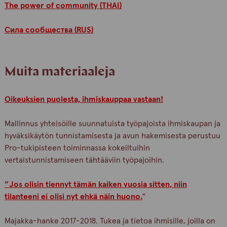
The power of community (THAI)
Сила сообщества (RUS)
Muita materiaaleja
Oikeuksien puolesta, ihmiskauppaa vastaan!
Mallinnus yhteisöille suunnatuista työpajoista ihmiskaupan ja
hyväksikäytön tunnistamisesta ja avun hakemisesta perustuu
Pro-tukipisteen toiminnassa kokeiltuihin
vertaistunnistamiseen tähtääviin työpajoihin.
”Jos olisin tiennyt tämän kaiken vuosia sitten, niin
tilanteeni ei olisi nyt ehkä näin huono.
"
Majakka-hanke 2017-2018. Tukea ja tietoa ihmisille, joilla on