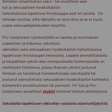
ihmisten omaehtoinen seksi– tai eroottisen alan
työ ja seksuaalisen hyväksikäytön
tarkoituksissa tapahtuva ihmiskauppa ovat eri asioita. On
tärkeää muistaa, että väkivalta on aina rikos ja se ei kuulu
osana seksuaalipalveluiden myyntiin.
Pro-tukipisteen työntekijöillä on vankka ja moninainen
osaaminen ja kokemus seksityön,
väkivallan sekä seksuaalisen hyväksikäytön tarkoituksissa
tapahtuvan ihmiskaupan teemoista. Laajalla ammattitaidolla
ja kaupallisen seksin alan monipuolisella tuntemuksella on
merkitystä tilanteissa, joissa rikoksen uhriksi joutunut
ihminen on hankkinut toimeentuloaan seksityöstä tai
joutunut painostetuksi seksuaalisen hyväksikäytön kohteeksi
esimerkiksi prostituutioon tai pornoon. VV-työ ja Pro-
tukipisteen alueelliset
yksiköt
toimivat tiiviissä yhteistyössä.
Seksialalla tapahtuvan väkivallan vastaista asiantuntijatyötä