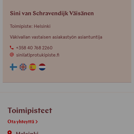
finnish
english
Sini van Schravendijk Väisänen
Toimipiste: Helsinki
Väkivallan vastaisen asiakastyön asiantuntija
+358 40 768 2260
sini(at)protukipiste.fi
Henkilön
Henkilön
Henkilön
Henkilön
osaama
osaama
osaama
osaama
kieli
kieli
kieli
kieli
finnish
english
spain
dutch
Toimipisteet
Ota yhteyttä