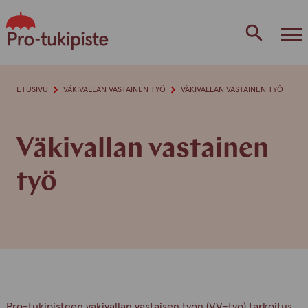
Skip
to
content
ETUSIVU
VÄKIVALLAN VASTAINEN TYÖ
VÄKIVALLAN VASTAINEN TYÖ
Väkivallan vastainen
työ
Pro-tukipisteen väkivallan vastaisen työn (VV-työ) tarkoitus