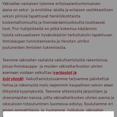
Väkivallan vastaisen työmme erityisasiantuntemuksen
alana on seksi- ja erotiikka-aloilla ja erilaisen vastikkeellisen
seksin piirissä tapahtuvat henkilökohtaista
koskemattomuutta ja itsemääräämisoikeutta loukkaavat
teot. Pro-tukipisteellä on pitkä kokemus käytännön
työstä seksuaaliseen hyväksikäytön tarkoituksiin tapahtuvan
ihmiskaupan tunnistamisesta ja rikosten uhriksi
joutuneiden ihmisten tukemisesta.
Teemme väkivallan vastaista vaikuttamistyötä rakenteissa,
joissa ihmiskauppa- ja muiden väkivaltarikosten uhrien
asemaan voidaan vaikuttaa (
v
erkostot ja
työryhmät
). Vaikuttamistyössämme tarjoamme päivitettyä
tietoa ja näkemystä myös laajemmin kaupallisen seksin alaan
liittyvistä kysymyksistä. Teemme yhteistyötä järjestöjen ja
viranomaisten kanssa, jotta väkivaltarikosten uhrien asema ja
oikeuksien toteutuminen Suomessa edistyy. Koulutamme eri
alojen ammattilaisia ja tuotamme työkaluja väkivallan
puheeksiottamiseksi, ihmiskaupan tunnistamiseksi ja