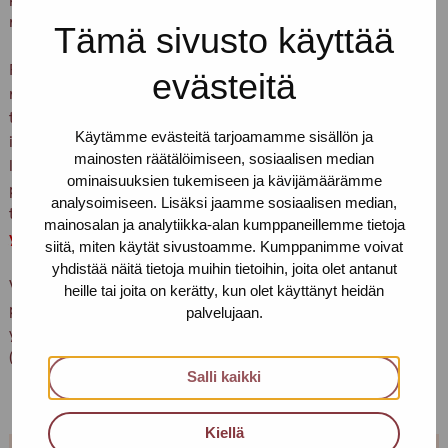
rikosten uhrien oikeuksista tiedottamiseen.
Tämä sivusto käyttää
Pro-tukipisteen VV-työ voi tarjota konsultaatiota ja
evästeitä
reflektiotukea tilanteissa, joissa on tarve saada ajantasaista
tietoa seksuaaliseen hyväksikäyttöön liittyvään
Käytämme evästeitä tarjoamamme sisällön ja
ihmiskauppaan tai muihin vakaviin rikoksiin ja oikeuksien
mainosten räätälöimiseen, sosiaalisen median
loukkauksiin kytkeytyvissä kysymyksissä. Jos tarvitset tukea,
ominaisuuksien tukemiseen ja kävijämäärämme
palveluita tai neuvontaa omaasi tai jonkun toisen ihmisen
analysoimiseen. Lisäksi jaamme sosiaalisen median,
tilanteeseen, kannattaa ottaa
mainosalan ja analytiikka-alan kumppaneillemme tietoja
yhteyttä
palveluyksiköidemme työntekijöihin.
siitä, miten käytät sivustoamme. Kumppanimme voivat
yhdistää näitä tietoja muihin tietoihin, joita olet antanut
VV-työstä vastaa työpari. Kiireisen työtilanteen vuoksi
heille tai joita on kerätty, kun olet käyttänyt heidän
pyydämme väkivallan vastaiseen työhön liittyviä
palvelujaan.
yhteydenottoja ensisijaisesti puhelimitse
(puhelu/tekstiviesti).
Salli kaikki
Kiellä