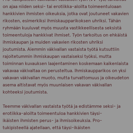
on ajaa niiden seksi- tai erotiikka-aloilta toimeentuloaan
hankkivien ihmisten oikeuksia, jotka ovat joutuneet vakavien
rikosten, esimerkiksi ihmiskaupparikoksen uhriksi. Tähän
ryhmään kuuluvat myös muusta vastikkeellisesta seksistä
toimeentuloja hankkivat ihmiset. Työn tarkoitus on ehkäistä
ihmiskaupan ja muiden vakavien rikosten uhriksi
joutumista. Aiemmin väkivallan vastaista työtä kutsuttiin
rajoitetummin ihmiskaupan vastaiseksi työksi, mutta
toiminnan kuvauksen laajentaminen koskemaan kaikenlaista
vakavaa väkivaltaa on perusteltua. Ihmiskaupparikos on yksi
vakavan väkivallan muoto, mutta turvattomuus ja oikeudeton
asema altistavat myös muunlaisen vakavan väkivallan
kohteeksi joutumista.
Teemme väkivallan vastaista työtä ja edistämme seksi- ja
erotiikka-aloilta toimeentuloa hankkivien täysi-
ikäisten ihmisten perus- ja ihmisoikeuksia. Pro-
tukipisteellä ajatellaan, että täysi-ikäisten