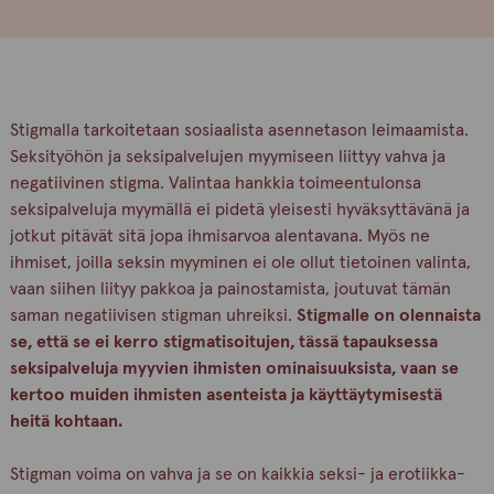
Stigmalla tarkoitetaan sosiaalista asennetason leimaamista.
Seksityöhön ja seksipalvelujen myymiseen liittyy vahva ja
negatiivinen stigma. Valintaa hankkia toimeentulonsa
seksipalveluja myymällä ei pidetä yleisesti hyväksyttävänä ja
jotkut pitävät sitä jopa ihmisarvoa alentavana. Myös ne
ihmiset, joilla seksin myyminen ei ole ollut tietoinen valinta,
vaan siihen liityy pakkoa ja painostamista, joutuvat tämän
saman negatiivisen stigman uhreiksi.
Stigmalle on olennaista
se, että se ei kerro stigmatisoitujen, tässä tapauksessa
seksipalveluja myyvien ihmisten ominaisuuksista, vaan se
kertoo muiden ihmisten asenteista ja käyttäytymisestä
heitä kohtaan.
Stigman voima on vahva ja se on kaikkia seksi- ja erotiikka-