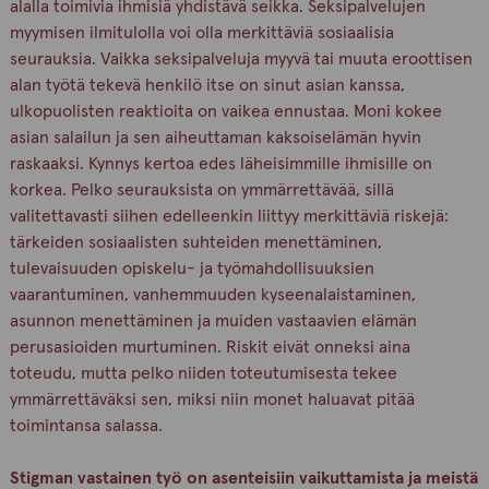
alalla toimivia ihmisiä yhdistävä seikka. Seksipalvelujen
myymisen ilmitulolla voi olla merkittäviä sosiaalisia
seurauksia. Vaikka seksipalveluja myyvä tai muuta eroottisen
alan työtä tekevä henkilö itse on sinut asian kanssa,
ulkopuolisten reaktioita on vaikea ennustaa. Moni kokee
asian salailun ja sen aiheuttaman kaksoiselämän hyvin
raskaaksi. Kynnys kertoa edes läheisimmille ihmisille on
korkea. Pelko seurauksista on ymmärrettävää, sillä
valitettavasti siihen edelleenkin liittyy merkittäviä riskejä:
tärkeiden sosiaalisten suhteiden menettäminen,
tulevaisuuden opiskelu- ja työmahdollisuuksien
vaarantuminen, vanhemmuuden kyseenalaistaminen,
asunnon menettäminen ja muiden vastaavien elämän
perusasioiden murtuminen. Riskit eivät onneksi aina
toteudu, mutta pelko niiden toteutumisesta tekee
ymmärrettäväksi sen, miksi niin monet haluavat pitää
toimintansa salassa.
Stigman vastainen työ on asenteisiin vaikuttamista ja meistä