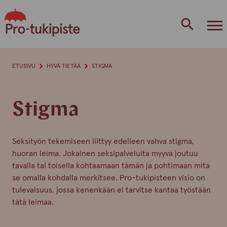
Skip
to
content
ETUSIVU
HYVÄ TIETÄÄ
STIGMA
Stigma
Seksityön tekemiseen liittyy edelleen vahva stigma,
huoran leima. Jokainen seksipalveluita myyvä joutuu
tavalla tai toisella kohtaamaan tämän ja pohtimaan mitä
se omalla kohdalla merkitsee. Pro-tukipisteen visio on
tulevaisuus, jossa kenenkään ei tarvitse kantaa työstään
tätä leimaa.