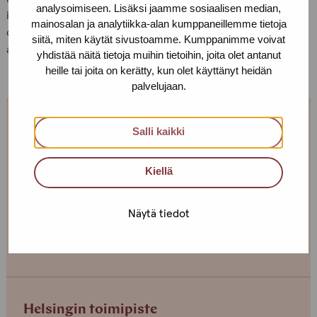
analysoimiseen. Lisäksi jaamme sosiaalisen median,
ihmisoikeuksiaan. Suurin vastuu stigman vastaisessa työn
mainosalan ja analytiikka-alan kumppaneillemme tietoja
onnistumisessa on meillä muilla: kuinka valmiita olemme
siitä, miten käytät sivustoamme. Kumppanimme voivat
aitoon ja moninaisuutta kunnioittavaan dialogiin.
yhdistää näitä tietoja muihin tietoihin, joita olet antanut
heille tai joita on kerätty, kun olet käyttänyt heidän
palvelujaan.
Meidän kanssa voit jutella myös
Salli kaikki
stigmasta ja sen herättämistä
ajatuksista!
Kiellä
Soita meille, jutellaan luottamuksellisesti tai tule
Näytä tiedot
mukaan yhteisölliseen toimintaan keskustelemaan
toisten seksityöntekijöiden kanssa.
Helsingin toimipiste