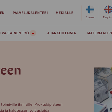
EEN
PALVELUKALENTERI
MEDIALLE
Valitse
Suomi
Valits
Engli
sivuston
sivust
kieleksi
kielek
 VASTAINEN TYÖ
AJANKOHTAISTA
MATERIAALIP
suomi
englan
teen
 toimiville ihmisille. Pro-tukipisteen
a ja halutessasi voit asioida