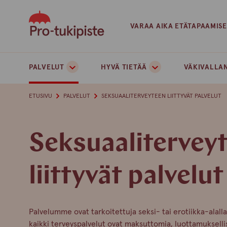
Skip
to
VARAA AIKA ETÄTAPAAMIS
content
PALVELUT
HYVÄ TIETÄÄ
VÄKIVALLAN
ETUSIVU
PALVELUT
SEKSUAALITERVEYTEEN LIITTYVÄT PALVELUT
Seksuaalitervey
liittyvät palvelut
Palvelumme ovat tarkoitettuja seksi- tai erotiikka-alalla
kaikki terveyspalvelut ovat maksuttomia, luottamuksellisi