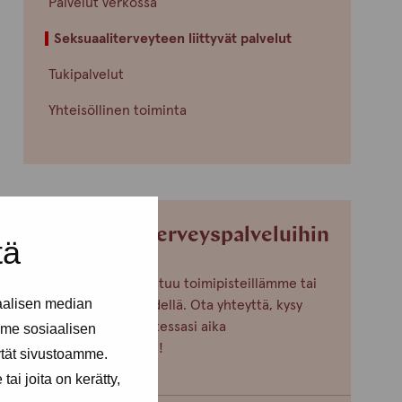
Palvelut verkossa
Seksuaaliterveyteen liittyvät palvelut
Tukipalvelut
Yhteisöllinen toiminta
Varaa aika terveyspalveluihin
tä
Tapaaminen onnistuu toimipisteillämme tai
aalisen median
etänä videoyhteydellä. Ota yhteyttä, kysy
lisää ja varaa halutessasi aika
me sosiaalisen
terveyspalveluihin!
ytät sivustoamme.
ai joita on kerätty,