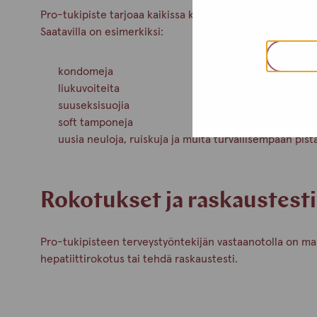
Pro-tukipiste tarjoaa kaikissa kasvokkaisissa tapaamisis
Saatavilla on esimerkiksi:
kondomeja
liukuvoiteita
suuseksisuojia
soft tamponeja
uusia neuloja, ruiskuja ja muita turvallisempaan pist
Rokotukset ja raskaustesti
Pro-tukipisteen terveystyöntekijän vastaanotolla on ma
hepatiittirokotus tai tehdä raskaustesti.