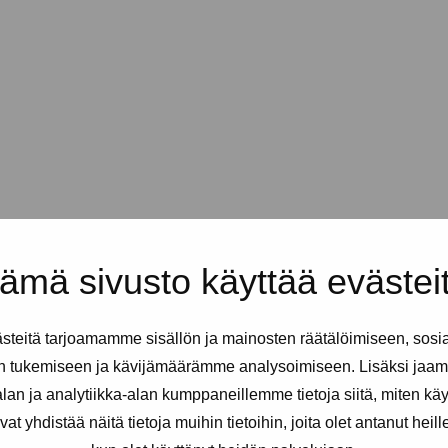
dollista testauttaa:
ämä sivusto käyttää evästei
teitä tarjoamamme sisällön ja mainosten räätälöimiseen, sosi
n tukemiseen ja kävijämäärämme analysoimiseen. Lisäksi jaam
an ja analytiikka-alan kumppaneillemme tietoja siitä, miten kä
yhdistää näitä tietoja muihin tietoihin, joita olet antanut heille t