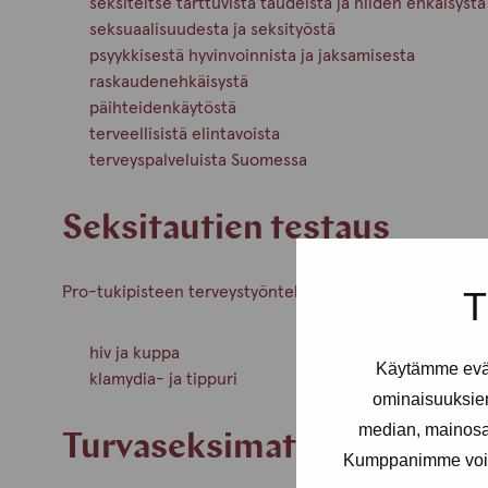
seksiteitse tarttuvista taudeista ja niiden ehkäisystä
seksuaalisuudesta ja seksityöstä
psyykkisestä hyvinvoinnista ja jaksamisesta
raskaudenehkäisystä
päihteidenkäytöstä
terveellisistä elintavoista
terveyspalveluista Suomessa
Seksitautien testaus
Pro-tukipisteen terveystyöntekijän vastaanotolla on mah
T
hiv ja kuppa
Käytämme eväs
klamydia- ja tippuri
ominaisuuksie
median, mainosal
Turvaseksimateriaali
Kumppanimme voivat 