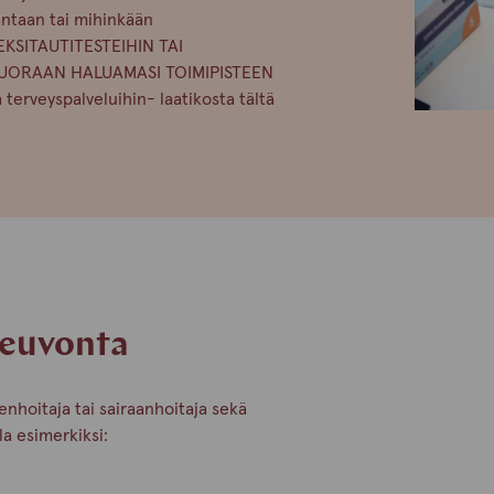
ntaan tai mihinkään
EKSITAUTITESTEIHIN TAI
 SUORAAN HALUAMASI TOIMIPISTEEN
erveyspalveluihin- laatikosta tältä
neuvonta
enhoitaja tai sairaanhoitaja sekä
la esimerkiksi: