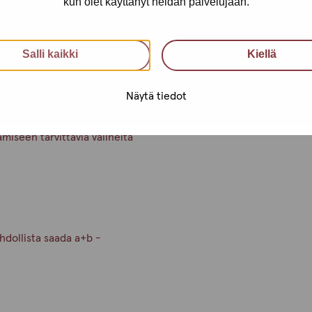
kun olet käyttänyt heidän palvelujaan.
sa turvaseksimateriaaleja.
Salli kaikki
Kiellä
Näytä tiedot
ämiseen tarvittavia välineitä
hdollista saada a+b -