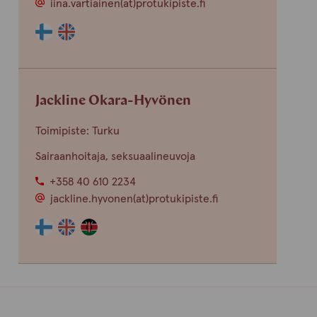
iina.vartiainen(at)protukipiste.fi
Henkilön
Henkilön
osaama
osaama
kieli
kieli
finnish
english
Jackline Okara-Hyvönen
Toimipiste: Turku
Sairaanhoitaja, seksuaalineuvoja
+358 40 610 2234
jackline.hyvonen(at)protukipiste.fi
Henkilön
Henkilön
Henkilön
osaama
osaama
osaama
kieli
kieli
kieli
finnish
english
swahili