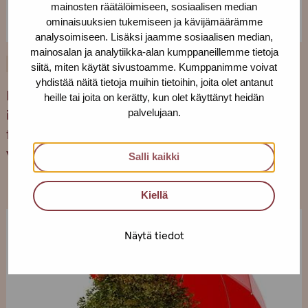
mainosten räätälöimiseen, sosiaalisen median
ominaisuuksien tukemiseen ja kävijämäärämme
analysoimiseen. Lisäksi jaamme sosiaalisen median,
mainosalan ja analytiikka-alan kumppaneillemme tietoja
21.10.2021
PODCASTIT
siitä, miten käytät sivustoamme. Kumppanimme voivat
yhdistää näitä tietoja muihin tietoihin, joita olet antanut
Prostituutio-leima ja poliisin pelko – puhetta
heille tai joita on kerätty, kun olet käyttänyt heidän
palvelujaan.
ihmiskaupparikosten tunnistamisen ja
tutkinnan haasteista. EU:n ihmiskaupan
vastainen päivä 18.10.2021
Salli kaikki
Kiellä
Näytä tiedot