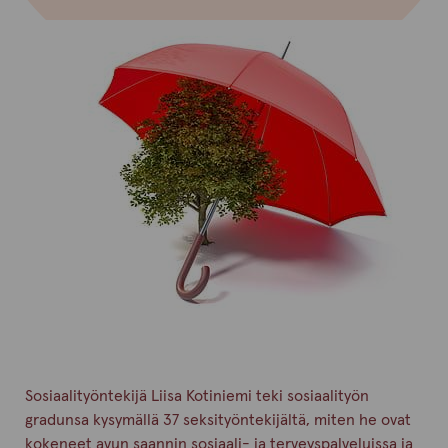
Sosiaalityöntekijä Liisa Kotiniemi teki sosiaalityön
gradunsa kysymällä 37 seksityöntekijältä, miten he ovat
kokeneet avun saannin sosiaali- ja terveyspalveluissa ja