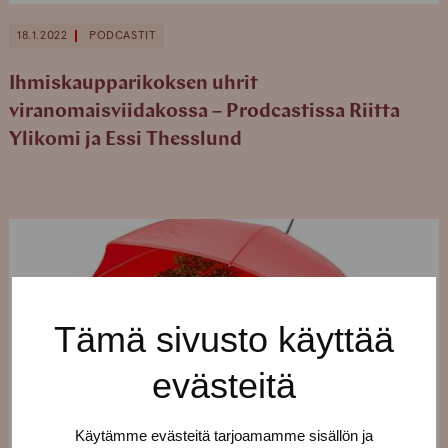
18.1.2022
PODCASTIT
Ihmiskaupparikoksen uhrit
viranomaisviidakossa – Prodcastissa Riitta
Ylikomi ja Essi Thesslund
Tämä sivusto käyttää
evästeitä
Käytämme evästeitä tarjoamamme sisällön ja