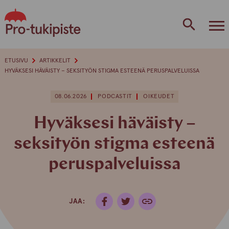
Skip
to
content
ETUSIVU
ARTIKKELIT
HYVÄKSESI HÄVÄISTY – SEKSITYÖN STIGMA ESTEENÄ PERUSPALVELUISSA
08.06.2026
PODCASTIT
OIKEUDET
Hyväksesi häväisty –
seksityön stigma esteenä
peruspalveluissa
JAA: