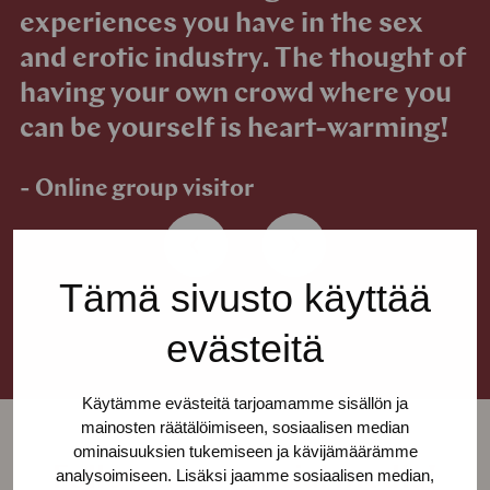
experiences you have in the sex
and erotic industry. The thought of
having your own crowd where you
can be yourself is heart-warming!
- Online group visitor
Tämä sivusto käyttää
evästeitä
Käytämme evästeitä tarjoamamme sisällön ja
mainosten räätälöimiseen, sosiaalisen median
ominaisuuksien tukemiseen ja kävijämäärämme
Follow us on social media!
analysoimiseen. Lisäksi jaamme sosiaalisen median,