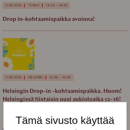
11.08.2026
TURKU
14:00 - 18:00
Drop in-kohtaamispaikka avoinna!
11.08.2026
HELSINKI
12:00 - 16:00
Helsingin Drop-in -kohtaamispaikka. Huom!
Helsingissä tiistaisin uusi aukioloaika 12-16!
Tämä sivusto käyttää