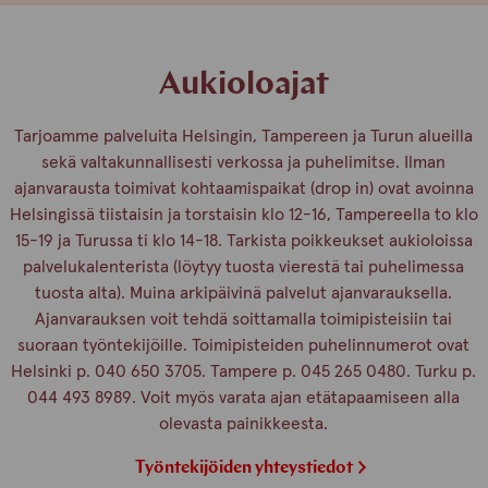
Aukioloajat
Tarjoamme palveluita Helsingin, Tampereen ja Turun alueilla
sekä valtakunnallisesti verkossa ja puhelimitse. Ilman
ajanvarausta toimivat kohtaamispaikat (drop in) ovat avoinna
Helsingissä tiistaisin ja torstaisin klo 12-16, Tampereella to klo
15-19 ja Turussa ti klo 14-18. Tarkista poikkeukset aukioloissa
palvelukalenterista (löytyy tuosta vierestä tai puhelimessa
tuosta alta). Muina arkipäivinä palvelut ajanvarauksella.
Ajanvarauksen voit tehdä soittamalla toimipisteisiin tai
suoraan työntekijöille. Toimipisteiden puhelinnumerot ovat
Helsinki p. 040 650 3705. Tampere p. 045 265 0480. Turku p.
044 493 8989. Voit myös varata ajan etätapaamiseen alla
olevasta painikkeesta.
Työntekijöiden yhteystiedot