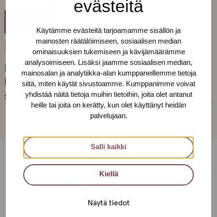
evästeitä
Käytämme evästeitä tarjoamamme sisällön ja
mainosten räätälöimiseen, sosiaalisen median
12.08.2026
VERKOSSA
18:00 - 20:00
ominaisuuksien tukemiseen ja kävijämäärämme
analysoimiseen. Lisäksi jaamme sosiaalisen median,
Puheryhmä Discord-palvelimella:
mainosalan ja analytiikka-alan kumppaneillemme tietoja
kesäkuulumiset ja syksyn teemojen
siitä, miten käytät sivustoamme. Kumppanimme voivat
yhdistää näitä tietoja muihin tietoihin, joita olet antanut
suunnittelua
heille tai joita on kerätty, kun olet käyttänyt heidän
palvelujaan.
Salli kaikki
Kiellä
Ajankohtaista
Näytä tiedot
Katso kaikki ›