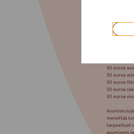
vaikka 250 e
yrityksillä, 
Käteinen on ai
hypistellä, 
käteistä voi 
tekemään ki
Yksinkertaisi
50 euroa asu
50 euroa arj
50 euroa liik
50 euroa sä
50 euroa mui
Asumiskuluje
menettää koti
tarpeelliset 
asumiseen ja 