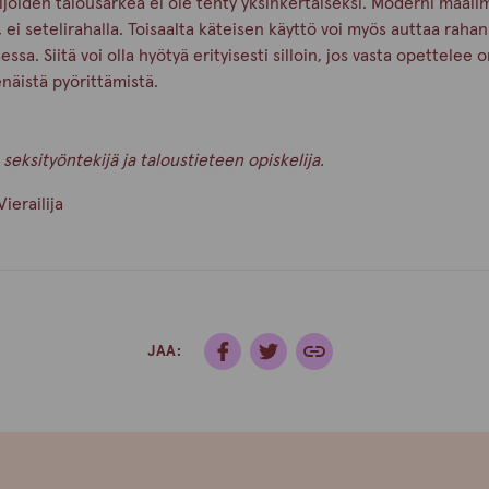
jöiden talousarkea ei ole tehty yksinkertaiseksi. Moderni maailm
ä, ei setelirahalla. Toisaalta käteisen käyttö voi myös auttaa rahan
sa. Siitä voi olla hyötyä erityisesti silloin, jos vasta opettelee
näistä pyörittämistä.
n seksityöntekijä ja taloustieteen opiskelija.
Vierailija
JAA: