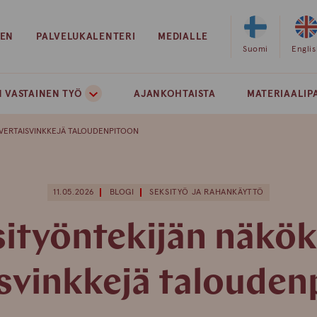
EEN
PALVELUKALENTERI
MEDIALLE
Valitse
Suomi
Valits
Engli
sivuston
sivust
kieleksi
kielek
 VASTAINEN TYÖ
AJANKOHTAISTA
MATERIAALIP
suomi
englan
 VERTAISVINKKEJÄ TALOUDENPITOON
11.05.2026
BLOGI
SEKSITYÖ JA RAHANKÄYTTÖ
ityöntekijän näkö
isvinkkejä talouden