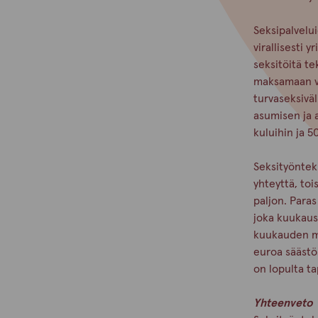
Seksipalvelu
virallisesti y
seksitöitä te
maksamaan ve
turvaseksivä
asumisen ja a
kuluihin ja 5
Seksityönteki
yhteyttä, toi
paljon. Paras
joka kuukaus
kuukauden me
euroa säästö
on lopulta ta
Yhteenveto