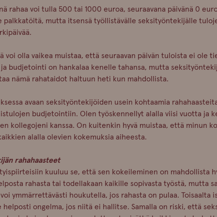
nä rahaa voi tulla 500 tai 1000 euroa, seuraavana päivänä 0 euro
e palkkatöitä, mutta itsensä työllistävälle seksityöntekijälle tuloj
rkipäivää.
ä voi olla vaikea muistaa, että seuraavan päivän tuloista ei ole ti
ja budjetointi on hankalaa kenelle tahansa, mutta seksityönteki
taa nämä rahataidot haltuun heti kun mahdollista.
tuksessa avaan seksityöntekijöiden usein kohtaamia rahahaasteit
istulojen budjetointiin. Olen työskennellyt alalla viisi vuotta ja 
en kollegojeni kanssa. On kuitenkin hyvä muistaa, että minun 
kaikkien alalla olevien kokemuksia aiheesta.
ijän rahahaasteet
tyispiirteisiin kuuluu se, että sen kokeileminen on mahdollista 
elposta rahasta tai todellakaan kaikille sopivasta työstä, mutta s
voi ymmärrettävästi houkutella, jos rahasta on pulaa. Toisaalta i
 helposti ongelma, jos niitä ei hallitse. Samalla on riski, että sek