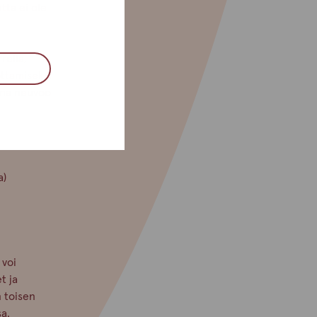
tta ei ole
rellä,
ottamiseksi
vina neuvoo
a)
 voi
t ja
n toisen
sa.