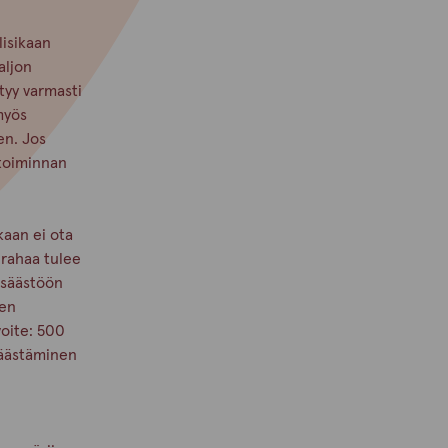
lisikaan
aljon
tyy varmasti
myös
en. Jos
etoiminnan
kaan ei ota
 rahaa tulee
i säästöön
men
voite: 500
Säästäminen