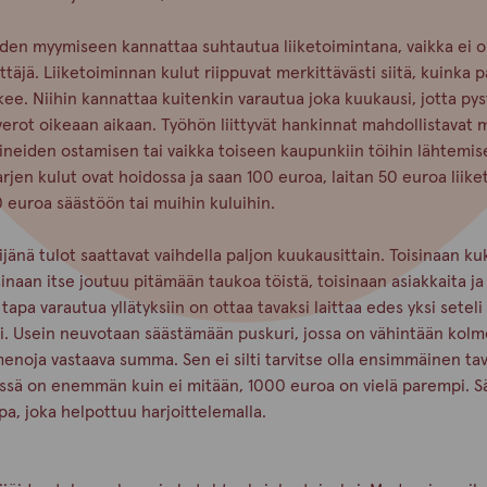
iden myymiseen kannattaa suhtautua liiketoimintana, vaikka ei o
rittäjä. Liiketoiminnan kulut riippuvat merkittävästi siitä, kuinka p
kee. Niihin kannattaa kuitenkin varautua joka kuukausi, jotta pys
rot oikeaan aikaan. Työhön liittyvät hankinnat mahdollistavat 
lineiden ostamisen tai vaikka toiseen kaupunkiin töihin lähtemis
rjen kulut ovat hoidossa ja saan 100 euroa, laitan 50 euroa liik
0 euroa säästöön tai muihin kuluihin.
jänä tulot saattavat vaihdella paljon kuukausittain. Toisinaan ku
sinaan itse joutuu pitämään taukoa töistä, toisinaan asiakkaita ja
 tapa varautua yllätyksiin on ottaa tavaksi laittaa edes yksi setel
i. Usein neuvotaan säästämään puskuri, jossa on vähintään kol
noja vastaava summa. Sen ei silti tarvitse olla ensimmäinen ta
ssä on enemmän kuin ei mitään, 1000 euroa on vielä parempi. 
pa, joka helpottuu harjoittelemalla.