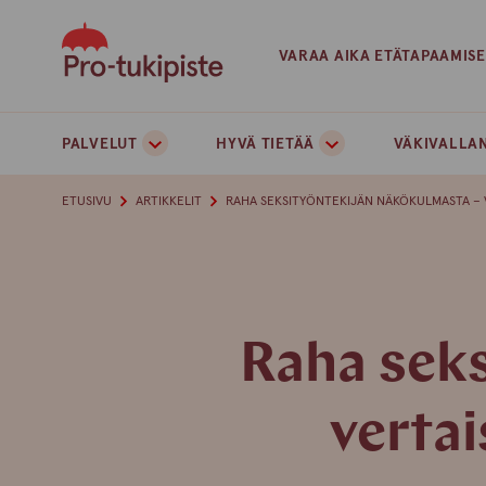
Skip
to
VARAA AIKA ETÄTAPAAMIS
content
PALVELUT
HYVÄ TIETÄÄ
VÄKIVALLAN
ETUSIVU
ARTIKKELIT
RAHA SEKSITYÖNTEKIJÄN NÄKÖKULMASTA –
Raha seks
verta