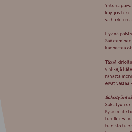
Yhtenä päivä
käy, jos teke
vaihtelu on a
Hyvinä päivin
Säästäminen 
kannattaa ot
Tässä kirjoi
vinkkejä käte
rahasta moni
eivät vastaa 
Seksityöntek
Seksityön eri
Kyse ei ole h
tuntikorvaus 
tuloista tulee