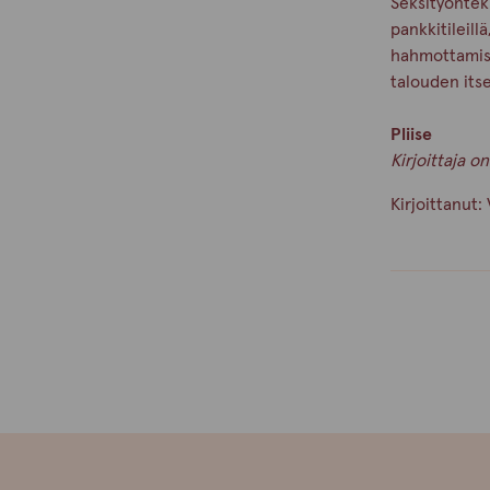
Seksityönteki
pankkitileill
hahmottamises
talouden itse
Pliise
Kirjoittaja o
Kirjoittanut: