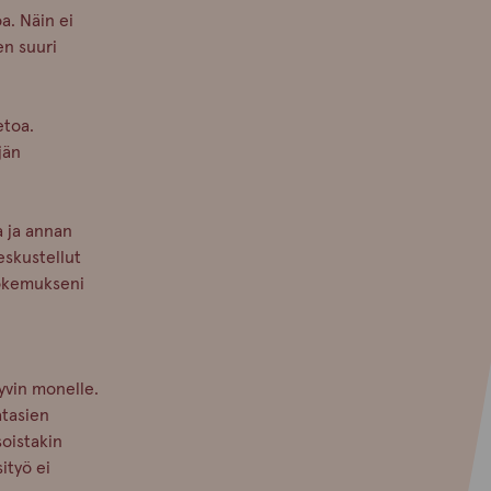
a. Näin ei
en suuri
etoa.
jän
a ja annan
keskustellut
kokemukseni
hyvin monelle.
atasien
soistakin
sityö ei