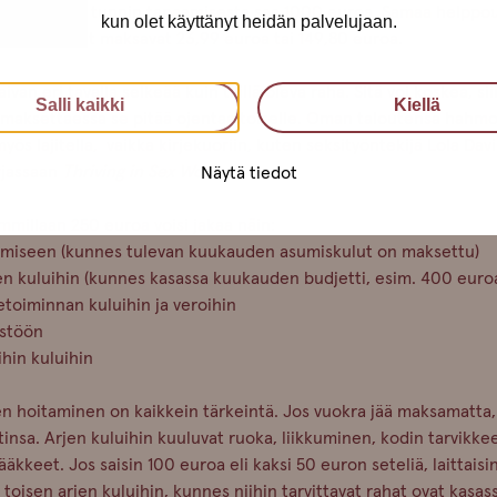
uroa, neljän tunnin tapaamisesta saa 1000 euroa. Samaa helppou
kun olet käyttänyt heidän palvelujaan.
joiden palvelut maksavat 23,99 euroa tai 149,80 euroa.
van eri tavalla selkeää kuin tilillä oleva raha. Sitä voi koskea, siir
Salli kaikki
Kiellä
ja maksettaessa se pitää ojentaa toiselle. Oman taloutensa hahm
myös lajitella, vaikka kirjekuoriin, kuten seksityöntekijä Lola Da
rjassaan
Thriving in Sex Work
.
Näytä tiedot
mmillaan 250 euroa voisi jakaa näin:
miseen (kunnes tulevan kuukauden asumiskulut on maksettu)
en kuluihin (kunnes kasassa kuukauden budjetti, esim. 400 euro
etoiminnan kuluihin ja veroihin
ästöön
hin kuluihin
n hoitaminen on kaikkein tärkeintä. Jos vuokra jää maksamatta,
nsa. Arjen kuluihin kuuluvat ruoka, liikkuminen, kodin tarvikkee
lääkkeet. Jos saisin 100 euroa eli kaksi 50 euron seteliä, laittaisi
toisen arjen kuluihin, kunnes niihin tarvittavat rahat ovat kasas