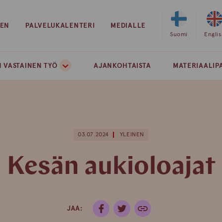
EEN
PALVELUKALENTERI
MEDIALLE
Valitse
Suomi
Valits
Engli
sivuston
sivust
kieleksi
kielek
 VASTAINEN TYÖ
AJANKOHTAISTA
MATERIAALIP
suomi
englan
03.07.2024
YLEINEN
Kesän aukioloajat
JAA: