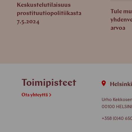
Keskustelutilaisuus
Tule mu
prostituutiopolitiikasta
yhdenve
7.5.2024
arvoa
Toimipisteet
Helsink
Ota yhteyttä
Urho Kekkosen 
00100 HELSIN
+358 (0)40 65