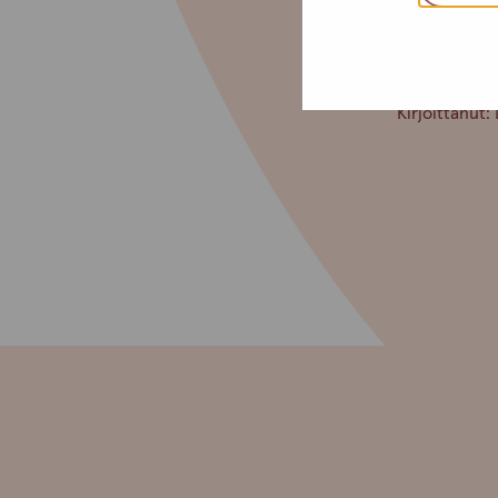
Chat-palvelu
Rentouttavaa 
Kirjoittanut: