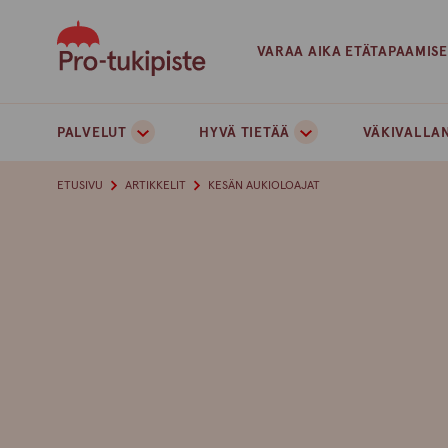
Skip
to
VARAA AIKA ETÄTAPAAMIS
content
PALVELUT
HYVÄ TIETÄÄ
VÄKIVALLAN
ETUSIVU
ARTIKKELIT
KESÄN AUKIOLOAJAT