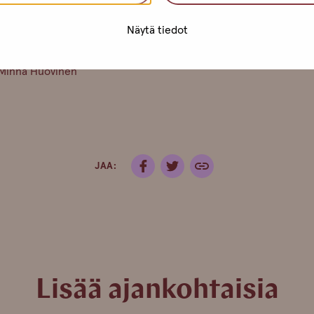
mme on kiinni 20.6 – 12.8.2024.
Näytä tiedot
kesäaikaa kaikille toivottaen, Pro-tukipisteen väki
Minna Huovinen
JAA:
Lisää ajankohtaisia