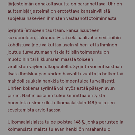
järjestelmän ennakoitavuutta on parannettava. Uhrien
auttamisjärjestelmä on erotettava kansainvälistä
suojelua hakevien ihmisten vastaanottotoiminnasta.
Syrjintä (etniseen taustaan, kansallisuuteen,
sukupuoleen, sukupuoli- tai seksuaalivähemmistöihin
kohdistuva jne.) vaikuttaa usein siihen, että ihminen
joutuu turvautumaan riskialttiisiin toimeentulon
muotoihin tai liikkumaan maasta toiseen
virallisten väylien ulkopuolella. Syrjintä voi entisestään
lisätä ihmiskaupan uhrien haavoittuvuutta ja heikentää
mahdollisuuksia hankkia toimeentuloa turvallisesti.
Uhrien kokema syrjintä voi myös estää pääsyn avun
piiriin. Näihin asioihin tulee kiinnittää erityistä
huomiota esimerkiksi ulkomaalaislain 148 §:ä ja sen
soveltamista arvioitaessa.
Ulkomaalaislaista tulee poistaa 148 §, jonka perusteella
kolmansista maista tulevan henkilön maahantulo