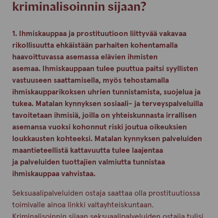
kriminalisoinnin sijaan?
1. Ihmiskauppaa ja prostituutioon liittyvää vakavaa
rikollisuutta ehkäistään parhaiten kohentamalla
haavoittuvassa asemassa elävien ihmisten
asemaa. Ihmiskauppaan tulee puuttua paitsi syyllisten
vastuuseen saattamisella, myös tehostamalla
ihmiskaupparikoksen uhrien tunnistamista, suojelua ja
tukea. Matalan kynnyksen sosiaali- ja terveyspalveluilla
tavoitetaan ihmisiä, joilla on yhteiskunnasta irrallisen
asemansa vuoksi kohonnut riski joutua oikeuksien
loukkausten kohteeksi. Matalan kynnyksen palveluiden
maantieteellistä kattavuutta tulee laajentaa
ja palveluiden tuottajien valmiutta tunnistaa
ihmiskauppaa vahvistaa.
Seksuaalipalveluiden ostaja saattaa olla prostituutiossa
toimivalle ainoa linkki valtayhteiskuntaan.
Kriminalisoinnin sijaan seksuaalipalveluiden ostajia tulisi