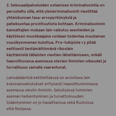
2. Seksuaalipalveluiden ostamisen kriminalisointia on
perusteltu sillä, että yleiskriminalisointi viestittää
yhteiskunnan tasa-arvopyrkimyksiä ja
paheksuntaa prostituutiota kohtaan. Kriminalisoinnin
kannattajien mukaan lain vaikutus asenteiden ja
käytöksen muokkaajana voidaan todentaa muutaman
vuosikymmenen kuluttua. Pro-tukipiste ry pitää
eettisesti kestämättömänä rikoslain
käyttämistä tällaisten viestien lähettämiseen, mikäli
haavoittuvassa asemassa olevien ihmisten oikeudet ja
turvallisuus samalla vaarantuvat.
Lainsäädäntöä kehitettäessä on arvioitava lain
kokonaisvaikutukset erityisesti haavoittuvimmassa
asemassa oleviin ihmisiin. Seksityössä toimivien
aseman heikentyminen ja turvattomuuden
lisääntyminen on jo havaittavissa sekä Ruotsissa
että Norjassa.