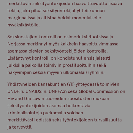
merkittävin seksityöntekijöiden haavoittuvuutta lisäävä
tekijä, joka pitää seksityöntekijät yhteiskunnan
marginaalissa ja altistaa heidät monenlaiselle
hyväksikäytölle.
Seksinostajien kontrolli on esimerkiksi Ruotsissa ja
Norjassa merkinnyt myös kaikkein haavoittuvimmassa
asemassa olevien seksityöntekijöiden kontrollia.
Lisääntynyt kontrolli on kohdistunut ensisijaisesti
julkisilla paikoilla toimiviin prostituoituihin sekä
näkyvimpiin seksiä myyviin ulkomaalaisryhmiin.
Yhdistyneiden kansakuntien (YK) yhteydessä toimivien
UNDP:n, UNAIDS:in, UNFPA:n sekä Global Commission on
Hiv and the Law:n tuoreiden suositusten mukaan
seksityöntekijöiden asemaa heikentäviä
kriminalisointeja purkamalla voidaan
merkittävästi edistää seksityöntekijöiden turvallisuutta
ja terveyttä.