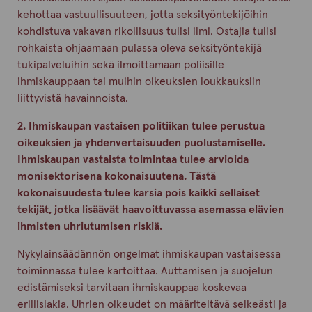
kehottaa vastuullisuuteen, jotta seksityöntekijöihin
kohdistuva vakavan rikollisuus tulisi ilmi. Ostajia tulisi
rohkaista ohjaamaan pulassa oleva seksityöntekijä
tukipalveluihin sekä ilmoittamaan poliisille
ihmiskauppaan tai muihin oikeuksien loukkauksiin
liittyvistä havainnoista.
2. Ihmiskaupan vastaisen politiikan tulee perustua
oikeuksien ja yhdenvertaisuuden puolustamiselle.
Ihmiskaupan vastaista toimintaa tulee arvioida
monisektorisena kokonaisuutena. Tästä
kokonaisuudesta tulee karsia pois kaikki sellaiset
tekijät, jotka lisäävät haavoittuvassa asemassa elävien
ihmisten uhriutumisen riskiä.
Nykylainsäädännön ongelmat ihmiskaupan vastaisessa
toiminnassa tulee kartoittaa. Auttamisen ja suojelun
edistämiseksi tarvitaan ihmiskauppaa koskevaa
erillislakia. Uhrien oikeudet on määriteltävä selkeästi ja