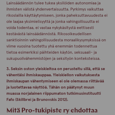
Lainsäädännön tulee tukea yksilöiden autonomiaa ja
ihmisten välistä yhdenvertaisuutta. Pyrkimys vaikuttaa
rikoslailla käyttäytymiseen, jonka paheksuttavuudesta ei
ole laajaa yksimielisyyttä ja jonka vahingollisuutta ei
voida todentaa, ei vastaa nykykäsitystä eettisesti
kestävästä lainsäädännöstä. Rikosoikeudellisen
sanktioinnin vahingollisuudesta moraalikysymyksissä on
viime vuosina tuotettu yhä enemmän todennettua
tietoa esimerkiksi päihteiden käytön, seksuaali- ja
sukupuolivähemmistöjen ja seksityön konteksteissa.
3. Seksin oston yleiskieltoa on perusteltu sillä, että se
vähentäisi ihmiskauppaa. Yleiskiellon vaikutuksesta
ihmiskaupan vähentymiseen ei ole olemassa riittävää
ja luotettavaa näyttöä. Tähän on päätynyt muun
muassa norjalainen riippumaton tutkimusinstituutti
Fafo (Skillbrei ja Brunovskis 2012).
Mitä Pro-tukipiste ry ehdottaa