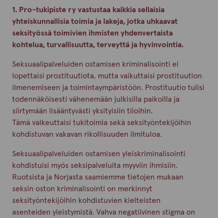
1. Pro-tukipiste ry vastustaa kaikkia sellaisia
yhteiskunnallisia toimia ja lakeja, jotka uhkaavat
seksityössä toimivien ihmisten yhdenvertaista
kohtelua, turvallisuutta, terveyttä ja hyvinvointia.
Seksuaalipalveluiden ostamisen kriminalisointi ei
lopettaisi prostituutiota, mutta vaikuttaisi prostituution
ilmenemiseen ja toimintaympäristöön. Prostituutio tulisi
todennäköisesti vähenemään julkisilla paikoilla ja
siirtymään lisääntyvästi yksityisiin tiloihin.
Tämä vaikeuttaisi tukitoimia sekä seksityöntekijöihin
kohdistuvan vakavan rikollisuuden ilmituloa.
Seksuaalipalveluiden ostamisen yleiskriminalisointi
kohdistuisi myös seksipalveluita myyviin ihmisiin.
Ruotsista ja Norjasta saamiemme tietojen mukaan
seksin oston kriminalisointi on merkinnyt
seksityöntekijöihin kohdistuvien kielteisten
asenteiden yleistymistä. Vahva negatiivinen stigma on