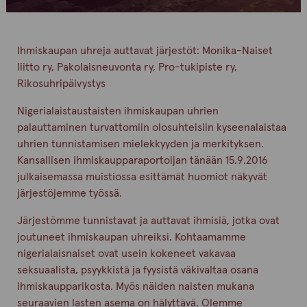
Ihmiskaupan uhreja auttavat järjestöt: Monika-Naiset
liitto ry, Pakolaisneuvonta ry, Pro-tukipiste ry,
Rikosuhripäivystys
Nigerialaistaustaisten ihmiskaupan uhrien
palauttaminen turvattomiin olosuhteisiin kyseenalaistaa
uhrien tunnistamisen mielekkyyden ja merkityksen.
Kansallisen ihmiskaupparaportoijan tänään 15.9.2016
julkaisemassa muistiossa esittämät huomiot näkyvät
järjestöjemme työssä.
Järjestömme tunnistavat ja auttavat ihmisiä, jotka ovat
joutuneet ihmiskaupan uhreiksi. Kohtaamamme
nigerialaisnaiset ovat usein kokeneet vakavaa
seksuaalista, psyykkistä ja fyysistä väkivaltaa osana
ihmiskaupparikosta. Myös näiden naisten mukana
seuraavien lasten asema on hälyttävä. Olemme