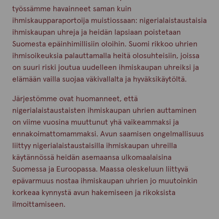
työssämme havainneet saman kuin
ihmiskaupparaportoija muistiossaan: nigerialaistaustaisia
ihmiskaupan uhreja ja heidän lapsiaan poistetaan
Suomesta epäinhimillisiin oloihin. Suomi rikkoo uhrien
ihmisoikeuksia palauttamalla heitä olosuhteisiin, joissa
on suuri riski joutua uudelleen ihmiskaupan uhreiksi ja
elämään vailla suojaa väkivallalta ja hyväksikäytöltä.
Järjestömme ovat huomanneet, että
nigerialaistaustaisten ihmiskaupan uhrien auttaminen
on viime vuosina muuttunut yhä vaikeammaksi ja
ennakoimattomammaksi. Avun saamisen ongelmallisuus
liittyy nigerialaistaustaisilla ihmiskaupan uhreilla
käytännössä heidän asemaansa ulkomaalaisina
Suomessa ja Euroopassa. Maassa oleskeluun liittyvä
epävarmuus nostaa ihmiskaupan uhrien jo muutoinkin
korkeaa kynnystä avun hakemiseen ja rikoksista
ilmoittamiseen.