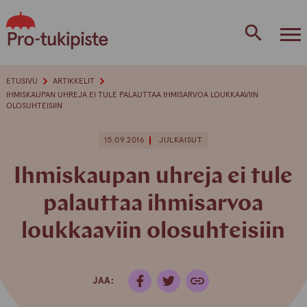
Skip
to
content
ETUSIVU
ARTIKKELIT
IHMISKAUPAN UHREJA EI TULE PALAUTTAA IHMISARVOA LOUKKAAVIIN
OLOSUHTEISIIN
15.09.2016
JULKAISUT
Ihmiskaupan uhreja ei tule
palauttaa ihmisarvoa
loukkaaviin olosuhteisiin
JAA: