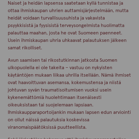
Naiset ja heidän lapsensa saatetaan kyllä tunnistaa ja
ottaa ihmiskaupan uhrien auttamisjärjestelmään, mutta
heidät voidaan turvallisuusuhista ja vakavista
psyykkisistä ja fyysisistä terveysongelmista huolimatta
palauttaa maahan, josta he ovat Suomeen paenneet.
Usein ihmiskaupan uhria uhkaavat palautuksen jälkeen
samat rikolliset.
Avun saamisen tai rikostutkinnan jatkosta Suomen
ulkopuolella ei ole takeita – vastuu on nykyisten
käytäntöjen mukaan liikaa uhrilla itsellään. Nämä ihmiset
ovat haavoittuvan asemansa, kokemustensa ja niistä
johtuvan syvän traumatisoitumisen vuoksi usein
kykenemättömiä huolehtimaan itsenäisesti
oikeuksistaan tai suojelemaan lapsiaan.
Ihmiskaupparaportoijankin mukaan lapsen edun arviointi
on ollut näissä palautuksia koskevissa
viranomaispäätöksissä puutteellista.