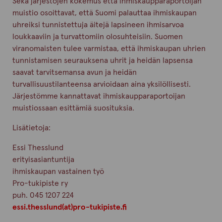
Sekä järjestöjen kokemus että ihmiskaupparaportoijan
muistio osoittavat, että Suomi palauttaa ihmiskaupan
uhreiksi tunnistettuja äitejä lapsineen ihmisarvoa
loukkaaviin ja turvattomiin olosuhteisiin. Suomen
viranomaisten tulee varmistaa, että ihmiskaupan uhrien
tunnistamisen seurauksena uhrit ja heidän lapsensa
saavat tarvitsemansa avun ja heidän
turvallisuustilanteensa arvioidaan aina yksilöllisesti.
Järjestömme kannattavat ihmiskaupparaportoijan
muistiossaan esittämiä suosituksia.
Lisätietoja:
Essi Thesslund
erityisasiantuntija
ihmiskaupan vastainen työ
Pro-tukipiste ry
puh. 045 1207 224
essi.thesslund(at)pro-tukipiste.fi