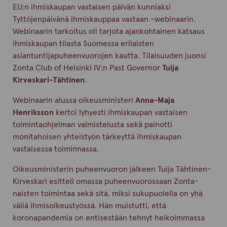
EU:n ihmiskaupan vastaisen päivän kunniaksi
Tyttöjenpäivänä ihmiskauppaa vastaan -webinaarin.
Webinaarin tarkoitus oli tarjota ajankohtainen katsaus
ihmiskaupan tilasta Suomessa erilaisten
asiantuntijapuheenvuorojen kautta. Tilaisuuden juonsi
Zonta Club of Helsinki IV:n Past Governor
Tuija
Kirveskari-Tähtinen
.
Webinaarin alussa oikeusministeri
Anna-Maja
Henriksson
kertoi lyhyesti ihmiskaupan vastaisen
toimintaohjelman valmistelusta sekä painotti
monitahoisen yhteistyön tärkeyttä ihmiskaupan
vastaisessa toiminnassa.
Oikeusministerin puheenvuoron jälkeen Tuija Tähtinen-
Kirveskari esitteli omassa puheenvuorossaan Zonta-
naisten toimintaa sekä sitä, miksi sukupuolella on yhä
väliä ihmisoikeustyössä. Hän muistutti, että
koronapandemia on entisestään tehnyt heikoimmassa