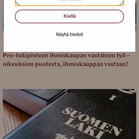
Kiellä
Näytä tiedot
8.3.2021
JULKAISUT
Pro-tukipisteen ihmiskaupan vastainen työ –
oikeuksien puolesta, ihmiskauppaa vastaan!