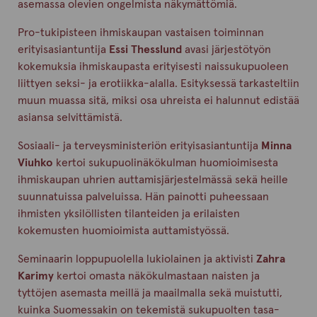
asemassa olevien ongelmista näkymättömiä.
Pro-tukipisteen ihmiskaupan vastaisen toiminnan
erityisasiantuntija
Essi Thesslund
avasi järjestötyön
kokemuksia ihmiskaupasta erityisesti naissukupuoleen
liittyen seksi- ja erotiikka-alalla. Esityksessä tarkasteltiin
muun muassa sitä, miksi osa uhreista ei halunnut edistää
asiansa selvittämistä.
Sosiaali- ja terveysministeriön erityisasiantuntija
Minna
Viuhko
kertoi sukupuolinäkökulman huomioimisesta
ihmiskaupan uhrien auttamisjärjestelmässä sekä heille
suunnatuissa palveluissa. Hän painotti puheessaan
ihmisten yksilöllisten tilanteiden ja erilaisten
kokemusten huomioimista auttamistyössä.
Seminaarin loppupuolella lukiolainen ja aktivisti
Zahra
Karimy
kertoi omasta näkökulmastaan naisten ja
tyttöjen asemasta meillä ja maailmalla sekä muistutti,
kuinka Suomessakin on tekemistä sukupuolten tasa-