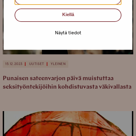
Kiellä
Näytä tiedot
15.12.2023
UUTISET
YLEINEN
Punaisen sateenvarjon päivä muistuttaa
seksityöntekijöihin kohdistuvasta väkivallasta