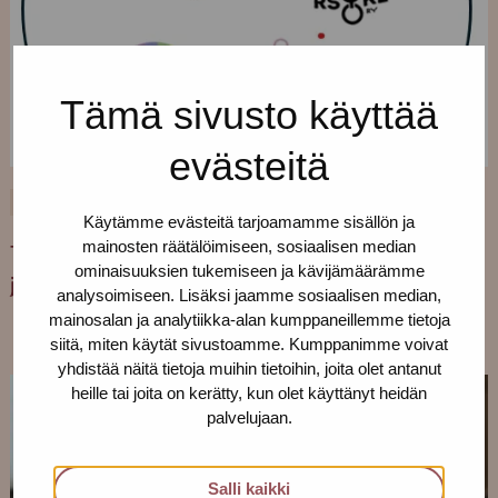
Tämä sivusto käyttää
evästeitä
3.3.2025
SUOMESTA
UUTISET
YLEINEN
Käytämme evästeitä tarjoamamme sisällön ja
mainosten räätälöimiseen, sosiaalisen median
Tule mukaan rakentamaan yhdenvertaisuutta
ominaisuuksien tukemiseen ja kävijämäärämme
ja tasa-arvoa
analysoimiseen. Lisäksi jaamme sosiaalisen median,
mainosalan ja analytiikka-alan kumppaneillemme tietoja
siitä, miten käytät sivustoamme. Kumppanimme voivat
yhdistää näitä tietoja muihin tietoihin, joita olet antanut
heille tai joita on kerätty, kun olet käyttänyt heidän
palvelujaan.
Salli kaikki