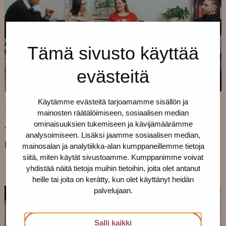
Tämä sivusto käyttää
evästeitä
Käytämme evästeitä tarjoamamme sisällön ja
18.1.2022
YLEINEN
mainosten räätälöimiseen, sosiaalisen median
ominaisuuksien tukemiseen ja kävijämäärämme
Tule Pro-tukipisteelle tekemään ja
analysoimiseen. Lisäksi jaamme sosiaalisen median,
kehittämään ihmiskaupan vastaista työtä!
mainosalan ja analytiikka-alan kumppaneillemme tietoja
siitä, miten käytät sivustoamme. Kumppanimme voivat
yhdistää näitä tietoja muihin tietoihin, joita olet antanut
heille tai joita on kerätty, kun olet käyttänyt heidän
palvelujaan.
Salli kaikki