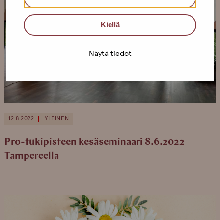
Kiellä
Näytä tiedot
12.8.2022
YLEINEN
Pro-tukipisteen kesäseminaari 8.6.2022
Tampereella