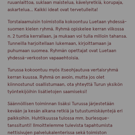
ruuanlaittoa, suklaan maistelua, kävelyretkiä, korupaja,
askartelua… Kaikki ideat ovat tervetulleita!
Torstaiaamuisin toimistolla kokoontuu Luetaan yhdessä-
suomen kielen ryhmä. Ryhmä opiskelee kerran viikossa
n. 2 tuntia kerrallaan, ja mukaan voi tulla milloin tahansa.
Tunneilla harjoitellaan lukemaan, kirjoittamaan ja
puhumaan suomea. Ryhmän opettajat ovat Luetaan
yhdessä-verkoston vapaaehtoisia.
Turussa kokoontuu myös itseohjautuva vertaisryhmä
kerran kuussa. Ryhmä on avoin, mutta jos olet
kiinnostunut osallistumaan, ota yhteyttä Turun yksikön
työntekijöihin lisätietojen saamiseksi!
Säännöllisen toiminnan lisäksi Turussa järjestetään
kevään ja kesän aikana retkiä ja tutustumiskäyntejä eri
paikkoihin. Huhtikuussa tulossa mm. burlesque-
tanssitunti! Ilmoittelemme tulevista tapahtumista
nettisivujen palvelukalenterissa sekä toimiston