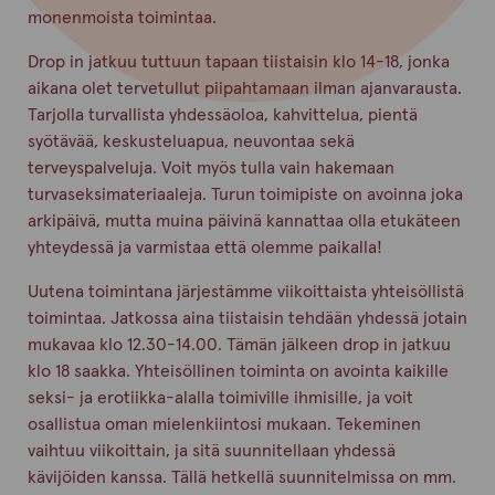
monenmoista toimintaa.
Drop in jatkuu tuttuun tapaan tiistaisin klo 14-18, jonka
aikana olet tervetullut piipahtamaan ilman ajanvarausta.
Tarjolla turvallista yhdessäoloa, kahvittelua, pientä
syötävää, keskusteluapua, neuvontaa sekä
terveyspalveluja. Voit myös tulla vain hakemaan
turvaseksimateriaaleja. Turun toimipiste on avoinna joka
arkipäivä, mutta muina päivinä kannattaa olla etukäteen
yhteydessä ja varmistaa että olemme paikalla!
Uutena toimintana järjestämme viikoittaista yhteisöllistä
toimintaa. Jatkossa aina tiistaisin tehdään yhdessä jotain
mukavaa klo 12.30-14.00. Tämän jälkeen drop in jatkuu
klo 18 saakka. Yhteisöllinen toiminta on avointa kaikille
seksi- ja erotiikka-alalla toimiville ihmisille, ja voit
osallistua oman mielenkiintosi mukaan. Tekeminen
vaihtuu viikoittain, ja sitä suunnitellaan yhdessä
kävijöiden kanssa. Tällä hetkellä suunnitelmissa on mm.