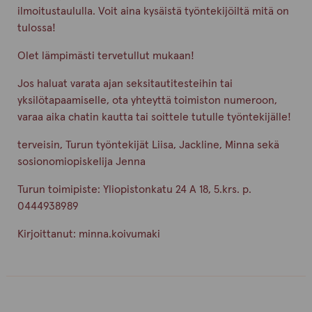
ilmoitustaululla. Voit aina kysäistä työntekijöiltä mitä on
tulossa!
Olet lämpimästi tervetullut mukaan!
Jos haluat varata ajan seksitautitesteihin tai
yksilötapaamiselle, ota yhteyttä toimiston numeroon,
varaa aika chatin kautta tai soittele tutulle työntekijälle!
terveisin, Turun työntekijät Liisa, Jackline, Minna sekä
sosionomiopiskelija Jenna
Turun toimipiste: Yliopistonkatu 24 A 18, 5.krs. p.
0444938989
Kirjoittanut:
minna.koivumaki