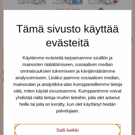
Tämä sivusto käyttää
evästeitä
Käytämme evästeitä tarjoamamme sisällön ja
12.3.2023
YLEINEN
mainosten räätälöimiseen, sosiaalisen median
ominaisuuksien tukemiseen ja kävijämäärämme
Käsitteet kirkkaiksi: uusin animaatiomme
analysoimiseen. Lisäksi jaamme sosiaalisen median,
Kohti yhteistä ymmärrystä
mainosalan ja analytiikka-alan kumppaneillemme tietoja
siitä, miten käytät sivustoamme. Kumppanimme voivat
yhdistää näitä tietoja muihin tietoihin, joita olet antanut
heille tai joita on kerätty, kun olet käyttänyt heidän
palvelujaan.
Salli kaikki