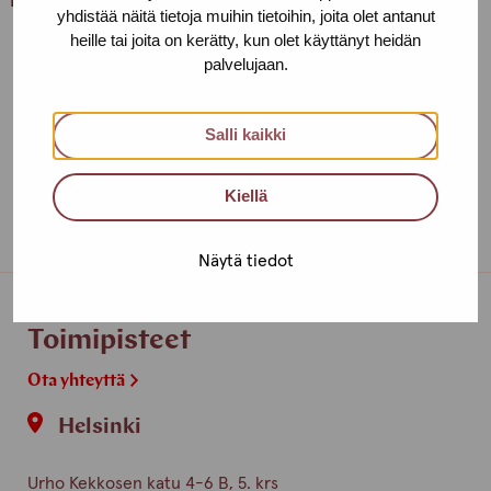
raportti!
yhdistää näitä tietoja muihin tietoihin, joita olet antanut
heille tai joita on kerätty, kun olet käyttänyt heidän
palvelujaan.
Salli kaikki
Kiellä
Näytä tiedot
Toimipisteet
Ota yhteyttä
Helsinki
Urho Kekkosen katu 4-6 B, 5. krs