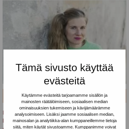
Tämä sivusto käyttää
evästeitä
25.5.2020
MAJAKKA-HANKE
OIKEUDET
RIKOSTEN UHRIT
Käytämme evästeitä tarjoamamme sisällön ja
SIDOSRYHMÄYHTEISTYÖ
SIIRTOLAISUUS
mainosten räätälöimiseen, sosiaalisen median
ominaisuuksien tukemiseen ja kävijämäärämme
Rikoksen uhrien yhdenvertaisuus yhä
analysoimiseen. Lisäksi jaamme sosiaalisen median,
mainosalan ja analytiikka-alan kumppaneillemme tietoja
kynnyksen takana – lue Majakka-hankkeen
siitä, miten käytät sivustoamme. Kumppanimme voivat