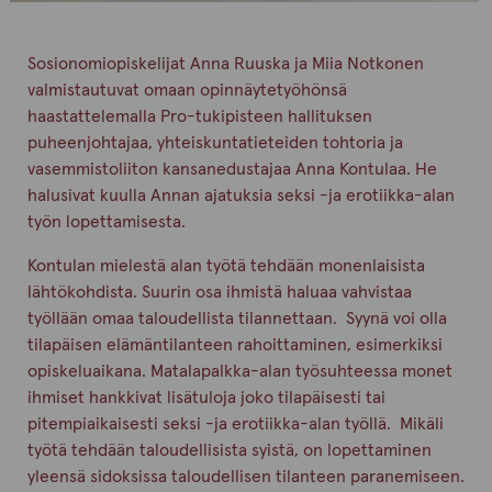
Sosionomiopiskelijat Anna Ruuska ja Miia Notkonen
valmistautuvat omaan opinnäytetyöhönsä
haastattelemalla Pro-tukipisteen hallituksen
puheenjohtajaa, yhteiskuntatieteiden tohtoria ja
vasemmistoliiton kansanedustajaa Anna Kontulaa. He
halusivat kuulla Annan ajatuksia seksi -ja erotiikka-alan
työn lopettamisesta.
Kontulan mielestä alan työtä tehdään monenlaisista
lähtökohdista. Suurin osa ihmistä haluaa vahvistaa
työllään omaa taloudellista tilannettaan. Syynä voi olla
tilapäisen elämäntilanteen rahoittaminen, esimerkiksi
opiskeluaikana. Matalapalkka-alan työsuhteessa monet
ihmiset hankkivat lisätuloja joko tilapäisesti tai
pitempiaikaisesti seksi -ja erotiikka-alan työllä. Mikäli
työtä tehdään taloudellisista syistä, on lopettaminen
yleensä sidoksissa taloudellisen tilanteen paranemiseen.