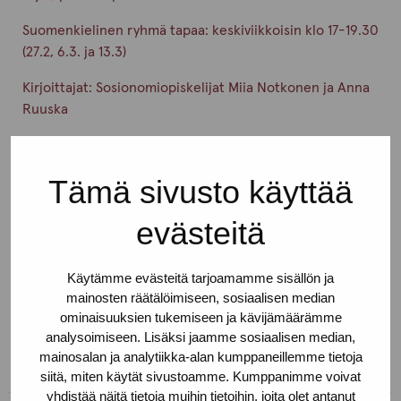
Suomenkielinen ryhmä tapaa: keskiviikkoisin klo 17-19.30
(27.2, 6.3. ja 13.3)
Kirjoittajat: Sosionomiopiskelijat Miia Notkonen ja Anna
Ruuska
Opiskelijayhteistyö
Tämä sivusto käyttää
Pro-tukipiste tekee aktiivista yhteistyötä sosiaali – ja
terveysalaa opiskelevien kanssa. Tarjoamme
evästeitä
työharjoittelupaikkoja ja tukea Pro-tukipisteellä
tehtävissä opinnäytetöissä, jotka tarkastelevat seksi -ja
erotiikka-alan työtä erilaisista näkökulmista.
Käytämme evästeitä tarjoamamme sisällön ja
mainosten räätälöimiseen, sosiaalisen median
ominaisuuksien tukemiseen ja kävijämäärämme
analysoimiseen. Lisäksi jaamme sosiaalisen median,
Kirjoittanut:
pro-tukipiste
mainosalan ja analytiikka-alan kumppaneillemme tietoja
siitä, miten käytät sivustoamme. Kumppanimme voivat
yhdistää näitä tietoja muihin tietoihin, joita olet antanut