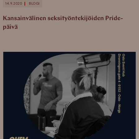
14.9.2020
BLOGI
Kansainvälinen seksityöntekijöiden Pride-
päivä