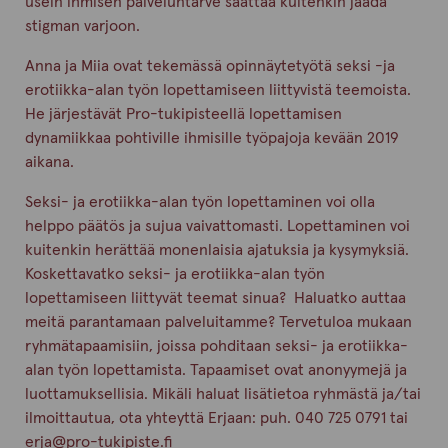
usein ihmisen palveluntarve saattaa kuitenkin jäädä
stigman varjoon.
Anna ja Miia ovat tekemässä opinnäytetyötä seksi -ja
erotiikka-alan työn lopettamiseen liittyvistä teemoista.
He järjestävät Pro-tukipisteellä lopettamisen
dynamiikkaa pohtiville ihmisille työpajoja kevään 2019
aikana.
Seksi- ja erotiikka-alan työn lopettaminen voi olla
helppo päätös ja sujua vaivattomasti. Lopettaminen voi
kuitenkin herättää monenlaisia ajatuksia ja kysymyksiä.
Koskettavatko seksi- ja erotiikka-alan työn
lopettamiseen liittyvät teemat sinua? Haluatko auttaa
meitä parantamaan palveluitamme? Tervetuloa mukaan
ryhmätapaamisiin, joissa pohditaan seksi- ja erotiikka-
alan työn lopettamista. Tapaamiset ovat anonyymejä ja
luottamuksellisia. Mikäli haluat lisätietoa ryhmästä ja/tai
ilmoittautua, ota yhteyttä Erjaan: puh. 040 725 0791 tai
erja@pro-tukipiste.fi