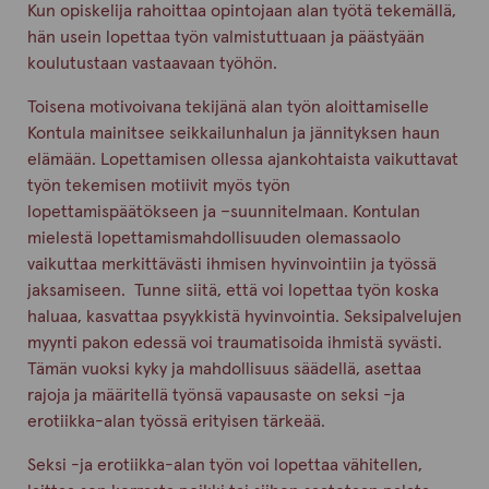
Kun opiskelija rahoittaa opintojaan alan työtä tekemällä,
hän usein lopettaa työn valmistuttuaan ja päästyään
koulutustaan vastaavaan työhön.
Toisena motivoivana tekijänä alan työn aloittamiselle
Kontula mainitsee seikkailunhalun ja jännityksen haun
elämään. Lopettamisen ollessa ajankohtaista vaikuttavat
työn tekemisen motiivit myös työn
lopettamispäätökseen ja –suunnitelmaan. Kontulan
mielestä lopettamismahdollisuuden olemassaolo
vaikuttaa merkittävästi ihmisen hyvinvointiin ja työssä
jaksamiseen. Tunne siitä, että voi lopettaa työn koska
haluaa, kasvattaa psyykkistä hyvinvointia. Seksipalvelujen
myynti pakon edessä voi traumatisoida ihmistä syvästi.
Tämän vuoksi kyky ja mahdollisuus säädellä, asettaa
rajoja ja määritellä työnsä vapausaste on seksi -ja
erotiikka-alan työssä erityisen tärkeää.
Seksi -ja erotiikka-alan työn voi lopettaa vähitellen,