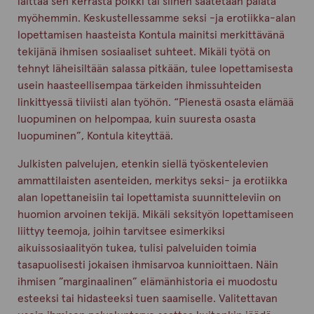
laittaa sen kerrasta poikki tai siihen saatetaan palata
myöhemmin. Keskustellessamme seksi -ja erotiikka-alan
lopettamisen haasteista Kontula mainitsi merkittävänä
tekijänä ihmisen sosiaaliset suhteet. Mikäli työtä on
tehnyt läheisiltään salassa pitkään, tulee lopettamisesta
usein haasteellisempaa tärkeiden ihmissuhteiden
linkittyessä tiiviisti alan työhön. “Pienestä osasta elämää
luopuminen on helpompaa, kuin suuresta osasta
luopuminen”, Kontula kiteyttää.
Julkisten palvelujen, etenkin siellä työskentelevien
ammattilaisten asenteiden, merkitys seksi- ja erotiikka
alan lopettaneisiin tai lopettamista suunnitteleviin on
huomion arvoinen tekijä. Mikäli seksityön lopettamiseen
liittyy teemoja, joihin tarvitsee esimerkiksi
aikuissosiaalityön tukea, tulisi palveluiden toimia
tasapuolisesti jokaisen ihmisarvoa kunnioittaen. Näin
ihmisen ”marginaalinen” elämänhistoria ei muodostu
esteeksi tai hidasteeksi tuen saamiselle. Valitettavan