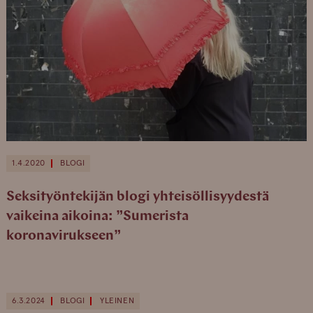
1.4.2020
BLOGI
Seksityöntekijän blogi yhteisöllisyydestä
vaikeina aikoina: ”Sumerista
koronavirukseen”
6.3.2024
BLOGI
YLEINEN