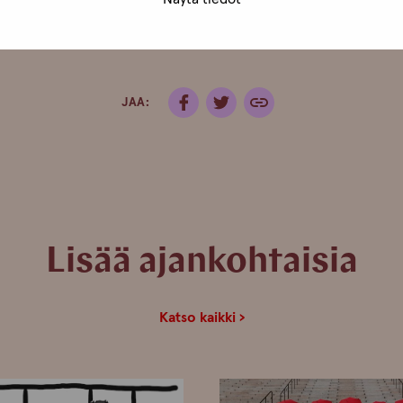
JAA:
Lisää ajankohtaisia
Katso kaikki ›