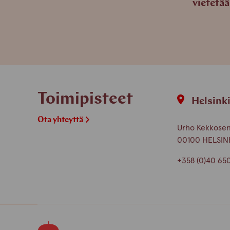
vietetä
Toimipisteet
Helsink
Ota yhteyttä
Urho Kekkosen 
00100 HELSIN
+358 (0)40 65