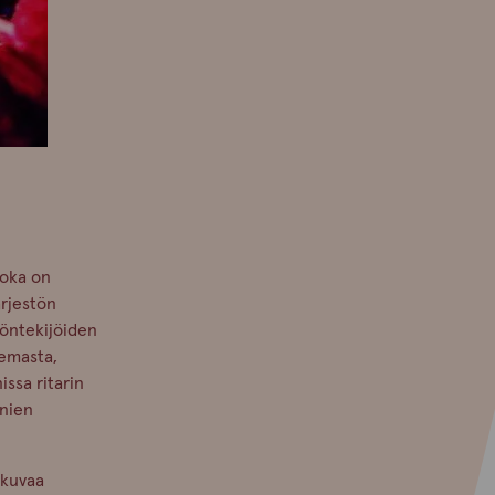
joka on
rjestön
yöntekijöiden
semasta,
ssa ritarin
nien
 kuvaa