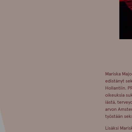
Mariska Majoo
edistänyt se
Hollantiin. P
oikeuksia su
iästä, tervey
arvon Amste
työstään sek
Lisäksi Maris