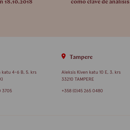
än 18.10.2018
como clave de análisis
i
Tampere
katu 4-6 B, 5. krs
Aleksis Kiven katu 10 E, 3. krs
KI
33210 TAMPERE
0 3705
+358 (0)45 265 0480