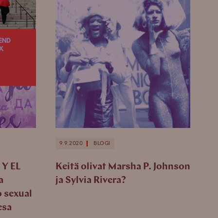
9.9.2020
BLOGI
Y EL
Keitä olivat Marsha P. Johnson
a
ja Sylvia Rivera?
o sexual
esa