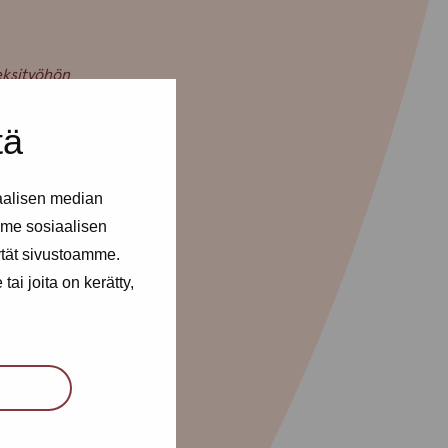
i
eksityöhön
 organisoida
tä
an työstä
aalisen median
me sosiaalisen
ytät sivustoamme.
ai joita on kerätty,