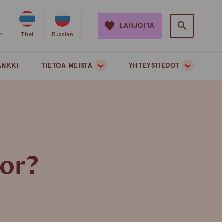
LAHJOITA
e
sh
Valitse
Thai
Valitse
Russian
on
sivuston
sivuston
si
kieleksi
kieleksi
ANKKI
TIETOA MEISTÄ
YHTEYSTIEDOT
ti
thai
venäjä
or?