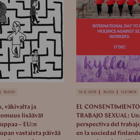
BLOGI
16.12.2025
BLOGI
YLEINEN
 väkivalta ja
EL CONSENTIMIENTO 
tomuus lisäävät
TRABAJO SEXUAL: Un
uppaa – EU:n
perspectiva del trabaj
upan vastaista päivää
en la sociedad finland