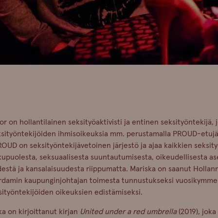
r on hollantilainen seksityöaktivisti ja entinen seksityöntekijä, 
ksityöntekijöiden ihmisoikeuksia mm. perustamalla PROUD-etujä
ROUD on seksityöntekijävetoinen järjestö ja ajaa kaikkien seksit
kupuolesta, seksuaalisesta suuntautumisesta, oikeudellisesta a
destä ja kansalaisuudesta riippumatta. Mariska on saanut Hollanni
rdamin kaupunginjohtajan toimesta tunnustukseksi vuosikymme
sityöntekijöiden oikeuksien edistämiseksi.
ka on kirjoittanut kirjan
United under a red umbrella
(2019), joka