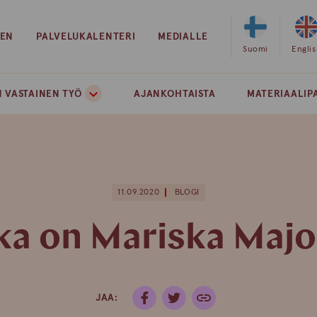
EEN
PALVELUKALENTERI
MEDIALLE
Valitse
Suomi
Valits
Engli
sivuston
sivust
kieleksi
kielek
 VASTAINEN TYÖ
AJANKOHTAISTA
MATERIAALIP
suomi
englan
11.09.2020
BLOGI
ka on Mariska Majo
JAA: