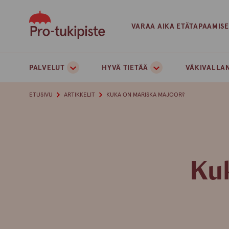
Skip
to
VARAA AIKA ETÄTAPAAMIS
content
PALVELUT
HYVÄ TIETÄÄ
VÄKIVALLAN
ETUSIVU
ARTIKKELIT
KUKA ON MARISKA MAJOOR?
Ku