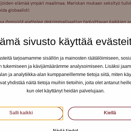
ijöiden elämää ympäri maailmaa. Mariskan mukaan seksityö tulis
ida globaalisti
:
a ihmisistä ajattelee dekriminalisaation tarkoittavan kaikkien s
ilmiöiden hyväksymistä, mutta dekriminalisaatio voi olla myös tapa
seksityötä ja tehdä siitä turvallisempaa.”
ämä sivusto käyttää evästei
dät
Mariskan
haastattelun, jossa hän kertoo seksi-ja erotiikka-al
sa.
https://www.youtube.com/watch?v=IJ9SFqu2QXk
teitä tarjoamamme sisällön ja mainosten räätälöimiseen, sosi
n tukemiseen ja kävijämäärämme analysoimiseen. Lisäksi jaam
OUD:ista
:
https://wijzijnproud.nl/
an ja analytiikka-alan kumppaneillemme tietoja siitä, miten kä
yhdistää näitä tietoja muihin tietoihin, joita olet antanut heille t
kun olet käyttänyt heidän palvelujaan.
Salli kaikki
Kiellä
pro-tukipiste
Näytä tiedot