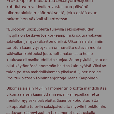
Pro-tukipiste muistuttaa seksityöntekijöihin
kohdistuvan väkivallan vastaisena päivänä
ulkomaalaislain säännöksestä, joka estää avun
hakemisen väkivaltatilanteessa.
”Euroopan ulkopuolelta tulevilla seksipalveluiden
myyjillä on keskivertoa korkeampi riski joutua vakavan
väkivallan ja hyväksikäytön uhriksi. Ulkomaalaislain niin
sanotun käännytyspykälän on havaittu estävän monia
väkivallan kohteeksi joutuneita hakemasta heille
kuuluvaa rikosoikeudellista suojaa. Se on pykälä, josta on
ollut käytännössä enemmän haittaa kuin hyötyä. Siksi se
tulee poistaa mahdollisimman pikaisesti”, perustelee
Pro-tukipisteen toiminnanjohtaja Jaana Kauppinen.
Ulkomaalaislain 148 §:n 1 momentin 6 kohta mahdollistaa
ulkomaalaisen käännyttämisen, mikäli epäillään että
henkilö myy seksipalveluita. Säännös kohdistuu EU:n
ulkopuolelta tuleviin seksipalveluita myyviin henkilöihin.
Jatkuvan käännytysuhan takia monet eivät uskalla