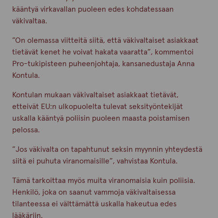
kääntyä virkavallan puoleen edes kohdatessaan
väkivaltaa.
”On olemassa viitteitä siitä, että väkivaltaiset asiakkaat
tietävät kenet he voivat hakata vaaratta”, kommentoi
Pro-tukipisteen puheenjohtaja, kansanedustaja Anna
Kontula.
Kontulan mukaan väkivaltaiset asiakkaat tietävät,
etteivät EU:n ulkopuolelta tulevat seksityöntekijät
uskalla kääntyä poliisin puoleen maasta poistamisen
pelossa.
”Jos väkivalta on tapahtunut seksin myynnin yhteydestä
siitä ei puhuta viranomaisille”, vahvistaa Kontula.
Tämä tarkoittaa myös muita viranomaisia kuin poliisia.
Henkilö, joka on saanut vammoja väkivaltaisessa
tilanteessa ei välttämättä uskalla hakeutua edes
lääkäriin.