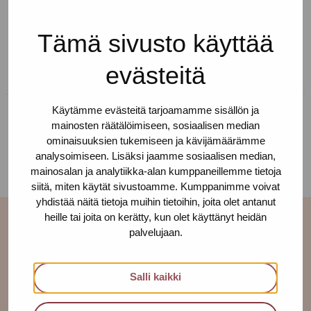
Tämä sivusto käyttää
Kirjoittanut:
pro-tukipiste
evästeitä
Käytämme evästeitä tarjoamamme sisällön ja
mainosten räätälöimiseen, sosiaalisen median
ominaisuuksien tukemiseen ja kävijämäärämme
JAA:
analysoimiseen. Lisäksi jaamme sosiaalisen median,
mainosalan ja analytiikka-alan kumppaneillemme tietoja
siitä, miten käytät sivustoamme. Kumppanimme voivat
yhdistää näitä tietoja muihin tietoihin, joita olet antanut
heille tai joita on kerätty, kun olet käyttänyt heidän
palvelujaan.
Lisää ajankohtaisia
Salli kaikki
Katso kaikki ›