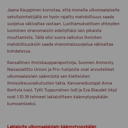
Jaana Kauppinen korostaa, että monella ulkomaalaisella
seksityöntekijällä on hyvin rajattu mahdollisuus saada
suojelua väkivaltaa vastaan. Luottamuksellisen yhteyden
luominen viranomaisiin edellyttäisi lain pikaista
muuttamista. Tällä olisi suora vaikutus ihmisten
mahdollisuuksiin saada viranomaissuojelua väkivaltaa
kohdatessa.
Kansallinen ihmiskaupparaportoija, Suomen Amnesty,
Naisasialiitto Unioni ja Pro-tukipiste ovat arvostelleet
ulkomaalaislain säännöstä sen kielteisten
ihmisoikeusvaikutusten takia. Kansanedustajat Anna
Kontula (vas), Tytti Tuppurainen (sd) ja Eva Biaudet (rkp)
ovat 1.10.18 tehneet lakialoitteen käännytyspykälän
kumoamiseksi.
Lakialoite ulkomaalaislain käännytyspykälän