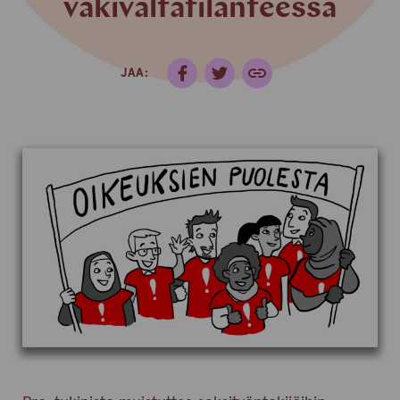
väkivaltatilanteessa
JAA: