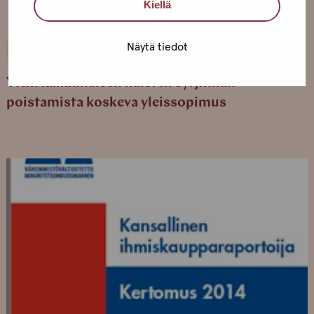
Kiellä
Näytä tiedot
3.6.2011
JULKAISUT
YK:n kaikkinaisen naisten syrjinnän
poistamista koskeva yleissopimus