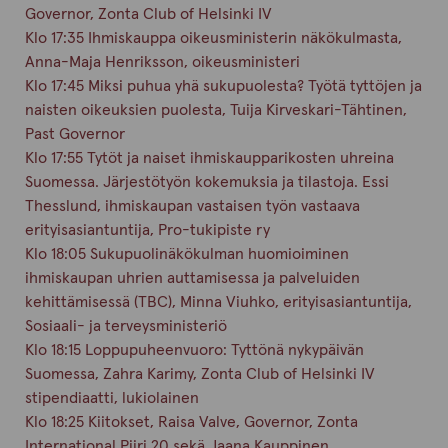
Governor, Zonta Club of Helsinki IV
Klo 17:35 Ihmiskauppa oikeusministerin näkökulmasta,
Anna-Maja Henriksson, oikeusministeri
Klo 17:45 Miksi puhua yhä sukupuolesta? Työtä tyttöjen ja
naisten oikeuksien puolesta, Tuija Kirveskari-Tähtinen,
Past Governor
Klo 17:55 Tytöt ja naiset ihmiskaupparikosten uhreina
Suomessa. Järjestötyön kokemuksia ja tilastoja. Essi
Thesslund, ihmiskaupan vastaisen työn vastaava
erityisasiantuntija, Pro-tukipiste ry
Klo 18:05 Sukupuolinäkökulman huomioiminen
ihmiskaupan uhrien auttamisessa ja palveluiden
kehittämisessä (TBC), Minna Viuhko, erityisasiantuntija,
Sosiaali- ja terveysministeriö
Klo 18:15 Loppupuheenvuoro: Tyttönä nykypäivän
Suomessa, Zahra Karimy, Zonta Club of Helsinki IV
stipendiaatti, lukiolainen
Klo 18:25 Kiitokset, Raisa Valve, Governor, Zonta
International Piiri 20 sekä Jaana Kauppinen,