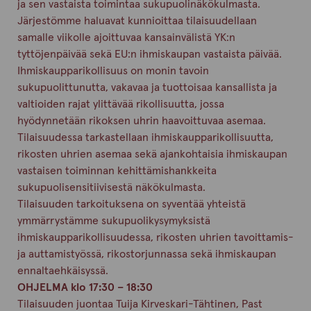
ja sen vastaista toimintaa sukupuolinäkökulmasta.
Järjestömme haluavat kunnioittaa tilaisuudellaan
samalle viikolle ajoittuvaa kansainvälistä YK:n
tyttöjenpäivää sekä EU:n ihmiskaupan vastaista päivää.
Ihmiskaupparikollisuus on monin tavoin
sukupuolittunutta, vakavaa ja tuottoisaa kansallista ja
valtioiden rajat ylittävää rikollisuutta, jossa
hyödynnetään rikoksen uhrin haavoittuvaa asemaa.
Tilaisuudessa tarkastellaan ihmiskaupparikollisuutta,
rikosten uhrien asemaa sekä ajankohtaisia ihmiskaupan
vastaisen toiminnan kehittämishankkeita
sukupuolisensitiivisestä näkökulmasta.
Tilaisuuden tarkoituksena on syventää yhteistä
ymmärrystämme sukupuolikysymyksistä
ihmiskaupparikollisuudessa, rikosten uhrien tavoittamis-
ja auttamistyössä, rikostorjunnassa sekä ihmiskaupan
ennaltaehkäisyssä.
OHJELMA klo 17:30 – 18:30
Tilaisuuden juontaa Tuija Kirveskari-Tähtinen, Past