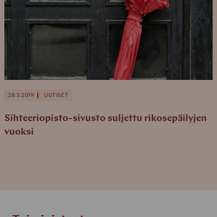
28.3.2019
UUTISET
Sihteeriopisto-sivusto suljettu rikosepäilyjen
vuoksi