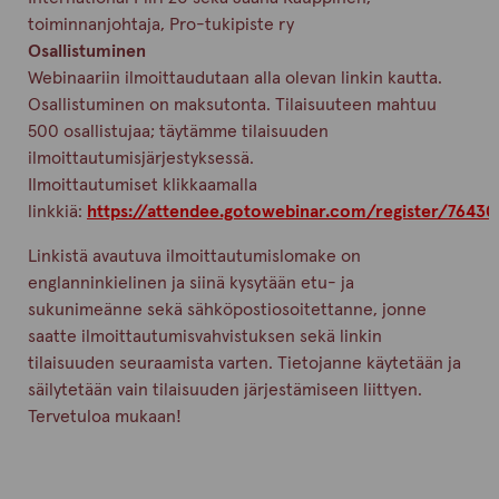
toiminnanjohtaja, Pro-tukipiste ry
Osallistuminen
Webinaariin ilmoittaudutaan alla olevan linkin kautta.
Osallistuminen on maksutonta. Tilaisuuteen mahtuu
500 osallistujaa; täytämme tilaisuuden
ilmoittautumisjärjestyksessä.
Ilmoittautumiset klikkaamalla
linkkiä:
https://attendee.gotowebinar.com/register/7643
Linkistä avautuva ilmoittautumislomake on
englanninkielinen ja siinä kysytään etu- ja
sukunimeänne sekä sähköpostiosoitettanne, jonne
saatte ilmoittautumisvahvistuksen sekä linkin
tilaisuuden seuraamista varten. Tietojanne käytetään ja
säilytetään vain tilaisuuden järjestämiseen liittyen.
Tervetuloa mukaan!