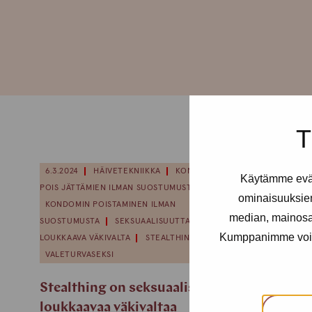
T
6.3.2024
HÄIVETEKNIIKKA
KONDOMIN
Käytämme eväs
POIS JÄTTÄMIEN ILMAN SUOSTUMUSTA
ominaisuuksie
KONDOMIN POISTAMINEN ILMAN
median, mainosal
SUOSTUMUSTA
SEKSUAALISUUTTA
Kumppanimme voivat 
LOUKKAAVA VÄKIVALTA
STEALTHING
VALETURVASEKSI
Stealthing on seksuaalisuutta
loukkaavaa väkivaltaa