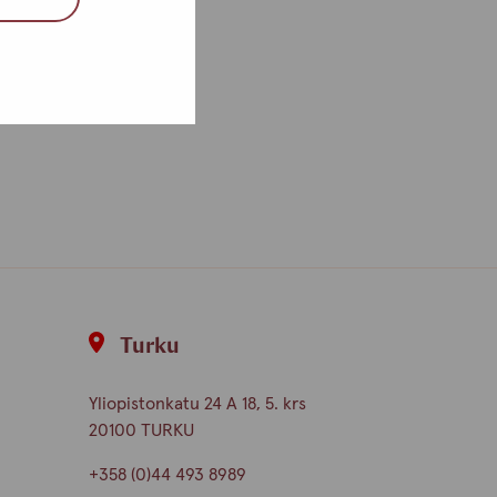
Turku
Yliopistonkatu 24 A 18, 5. krs
20100 TURKU
+358 (0)44 493 8989