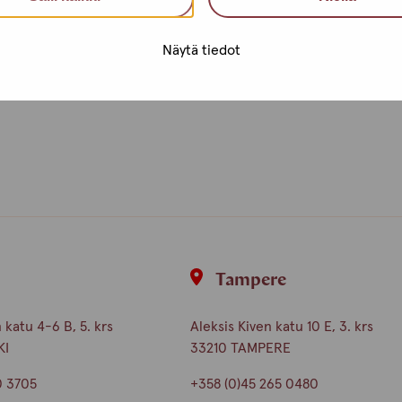
Näytä tiedot
i
Tampere
katu 4-6 B, 5. krs
Aleksis Kiven katu 10 E, 3. krs
KI
33210 TAMPERE
0 3705
+358 (0)45 265 0480