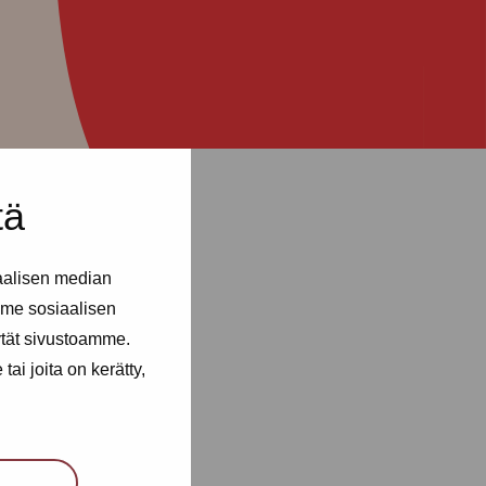
tä
aalisen median
me sosiaalisen
ytät sivustoamme.
ai joita on kerätty,