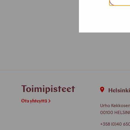
Toimipisteet
Helsink
Ota yhteyttä
Urho Kekkosen 
00100 HELSIN
+358 (0)40 65