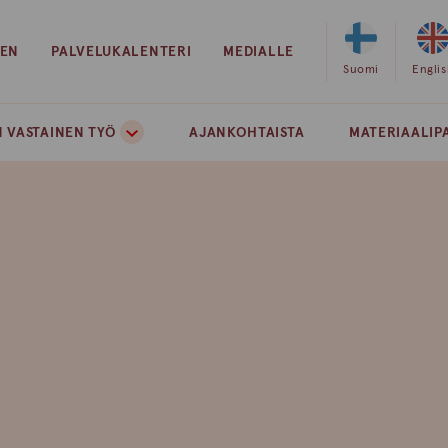
EEN
PALVELUKALENTERI
MEDIALLE
Valitse
Suomi
Valits
Engli
sivuston
sivust
kieleksi
kielek
 VASTAINEN TYÖ
AJANKOHTAISTA
MATERIAALIP
suomi
englan