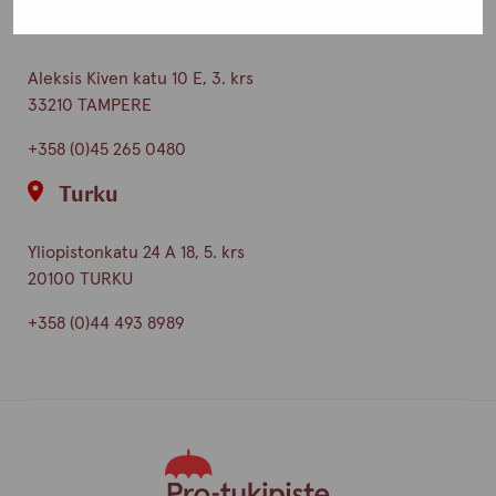
Tampere
Aleksis Kiven katu 10 E, 3. krs
33210 TAMPERE
+358 (0)45 265 0480
Turku
Yliopistonkatu 24 A 18, 5. krs
20100 TURKU
+358 (0)44 493 8989