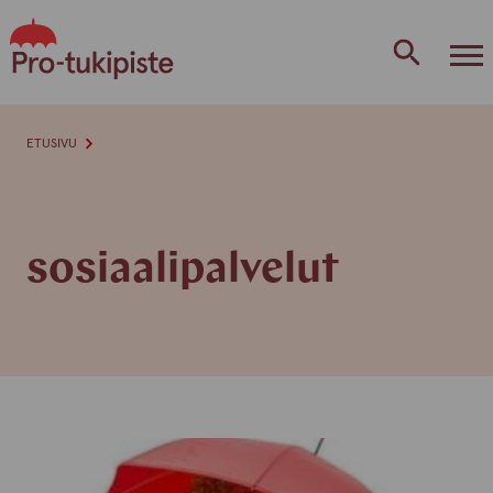
Skip
to
content
ETUSIVU
sosiaalipalvelut