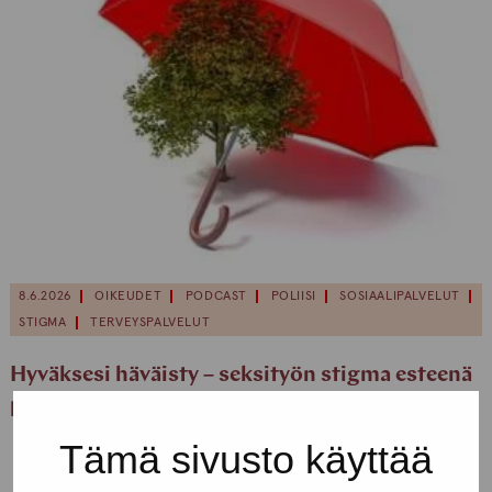
8.6.2026
OIKEUDET
PODCAST
POLIISI
SOSIAALIPALVELUT
STIGMA
TERVEYSPALVELUT
Hyväksesi häväisty – seksityön stigma esteenä
peruspalveluissa
Tämä sivusto käyttää