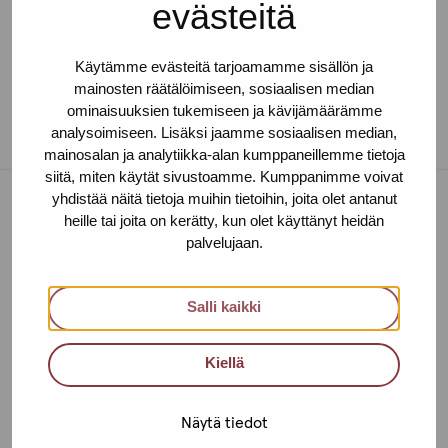
evästeitä
Käytämme evästeitä tarjoamamme sisällön ja
mainosten räätälöimiseen, sosiaalisen median
ominaisuuksien tukemiseen ja kävijämäärämme
analysoimiseen. Lisäksi jaamme sosiaalisen median,
mainosalan ja analytiikka-alan kumppaneillemme tietoja
siitä, miten käytät sivustoamme. Kumppanimme voivat
yhdistää näitä tietoja muihin tietoihin, joita olet antanut
heille tai joita on kerätty, kun olet käyttänyt heidän
Toimipisteet
palvelujaan.
Ota yhteyttä
Salli kaikki
Helsinki
Urho Kekkosen katu 4-6 B, 5. krs
Kiellä
00100 HELSINKI
Näytä tiedot
+358 (0)40 650 3705