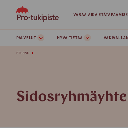
Skip
to
VARAA AIKA ETÄTAPAAMIS
content
PALVELUT
HYVÄ TIETÄÄ
VÄKIVALLAN
ETUSIVU
Sidosryhmäyhte