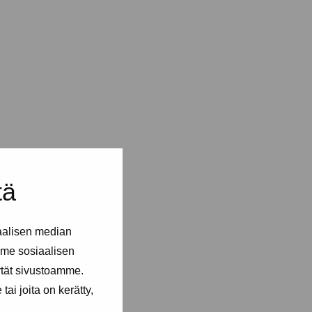
tä
aalisen median
me sosiaalisen
ytät sivustoamme.
ai joita on kerätty,