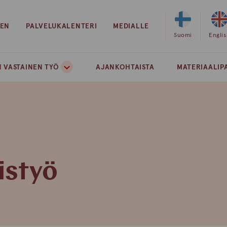
EEN
PALVELUKALENTERI
MEDIALLE
Valitse
Suomi
Valits
Engli
sivuston
sivust
kieleksi
kielek
 VASTAINEN TYÖ
AJANKOHTAISTA
MATERIAALIP
suomi
englan
istyö