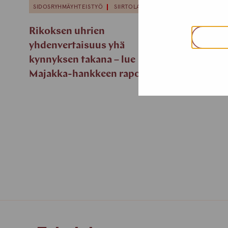
SIDOSRYHMÄYHTEISTYÖ
SIIRTOLAISUUS
Rikoksen uhrien
yhdenvertaisuus yhä
kynnyksen takana – lue
Majakka-hankkeen raportti!