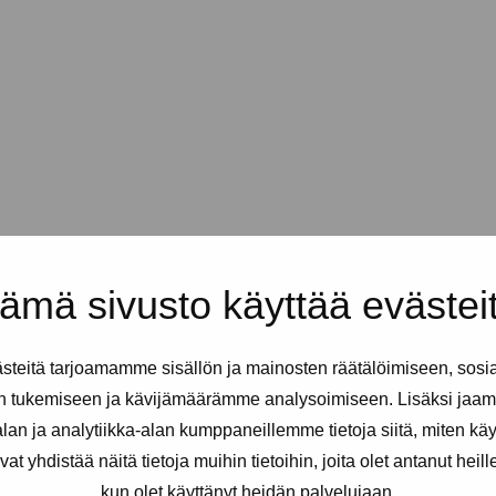
ämä sivusto käyttää evästei
teitä tarjoamamme sisällön ja mainosten räätälöimiseen, sosi
n tukemiseen ja kävijämäärämme analysoimiseen. Lisäksi jaam
an ja analytiikka-alan kumppaneillemme tietoja siitä, miten kä
yhdistää näitä tietoja muihin tietoihin, joita olet antanut heille t
kun olet käyttänyt heidän palvelujaan.