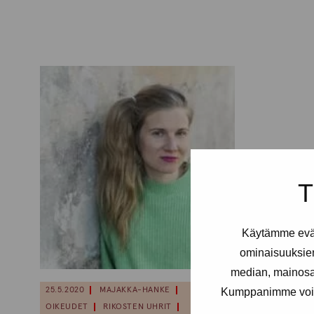
T
Käytämme eväs
ominaisuuksie
median, mainosal
Kumppanimme voivat 
25.5.2020
MAJAKKA-HANKE
OIKEUDET
RIKOSTEN UHRIT