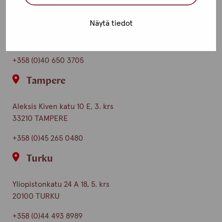
Helsinki
Näytä tiedot
Urho Kekkosen katu 4-6 B, 5. krs
00100 HELSINKI
+358 (0)40 650 3705
Tampere
Aleksis Kiven katu 10 E, 3. krs
33210 TAMPERE
+358 (0)45 265 0480
Turku
Yliopistonkatu 24 A 18, 5. krs
20100 TURKU
+358 (0)44 493 8989