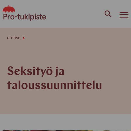
Skip
to
content
ETUSIVU
Seksityö ja
taloussuunnittelu