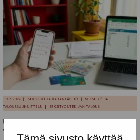
11.5.2026
SEKSITYÖ JA RAHANKÄYTTÖ
SEKSITYÖ JA
TALOUSSUUNNITTELU
SEKSITYÖNTEKIJÄN TALOUS
Raha seksityöntekijän näkökulmasta –
vertaisvinkkejä taloudenpitoon
Tämä sivusto käyttää