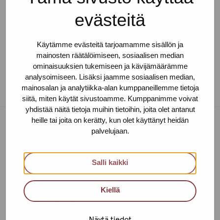
evästeitä
Käytämme evästeitä tarjoamamme sisällön ja
mainosten räätälöimiseen, sosiaalisen median
ominaisuuksien tukemiseen ja kävijämäärämme
analysoimiseen. Lisäksi jaamme sosiaalisen median,
mainosalan ja analytiikka-alan kumppaneillemme tietoja
siitä, miten käytät sivustoamme. Kumppanimme voivat
yhdistää näitä tietoja muihin tietoihin, joita olet antanut
heille tai joita on kerätty, kun olet käyttänyt heidän
palvelujaan.
Toimipisteet
Ota yhteyttä
Salli kaikki
Helsinki
Kiellä
Urho Kekkosen katu 4-6 B, 5. krs
00100 HELSINKI
Näytä tiedot