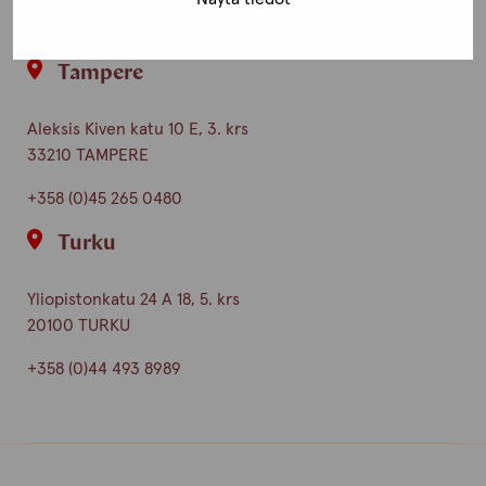
+358 (0)40 650 3705
Tampere
Aleksis Kiven katu 10 E, 3. krs
33210 TAMPERE
+358 (0)45 265 0480
Turku
Yliopistonkatu 24 A 18, 5. krs
20100 TURKU
+358 (0)44 493 8989