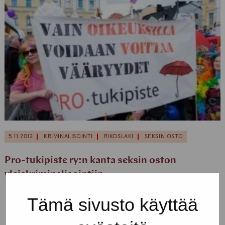
5.11.2012
KRIMINALISOINTI
RIKOSLAKI
SEKSIN OSTO
Pro-tukipiste ry:n kanta seksin oston
yleiskriminalisointiin
Tämä sivusto käyttää