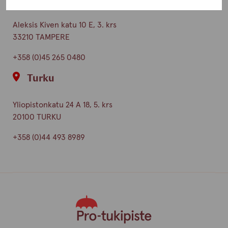
Aleksis Kiven katu 10 E, 3. krs
33210 TAMPERE
+358 (0)45 265 0480
Turku
Yliopistonkatu 24 A 18, 5. krs
20100 TURKU
+358 (0)44 493 8989