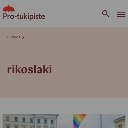
Skip
to
content
ETUSIVU
rikoslaki