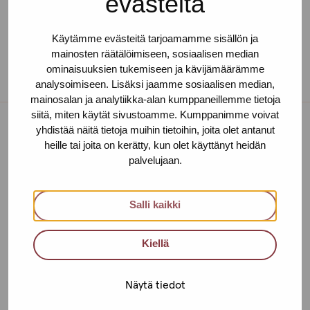
evästeitä
Käytämme evästeitä tarjoamamme sisällön ja
mainosten räätälöimiseen, sosiaalisen median
ominaisuuksien tukemiseen ja kävijämäärämme
analysoimiseen. Lisäksi jaamme sosiaalisen median,
mainosalan ja analytiikka-alan kumppaneillemme tietoja
siitä, miten käytät sivustoamme. Kumppanimme voivat
yhdistää näitä tietoja muihin tietoihin, joita olet antanut
Toimipisteet
heille tai joita on kerätty, kun olet käyttänyt heidän
palvelujaan.
Ota yhteyttä
Helsinki
Salli kaikki
Urho Kekkosen katu 4-6 B, 5. krs
Kiellä
00100 HELSINKI
+358 (0)40 650 3705
Näytä tiedot
Tampere