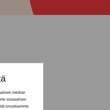
tä
aalisen median
me sosiaalisen
ytät sivustoamme.