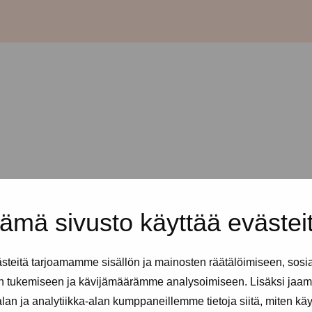
ämä sivusto käyttää evästei
teitä tarjoamamme sisällön ja mainosten räätälöimiseen, sosi
n tukemiseen ja kävijämäärämme analysoimiseen. Lisäksi jaam
an ja analytiikka-alan kumppaneillemme tietoja siitä, miten kä