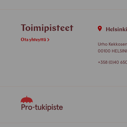
Toimipisteet
Helsink
Ota yhteyttä
Urho Kekkosen 
00100 HELSIN
+358 (0)40 65