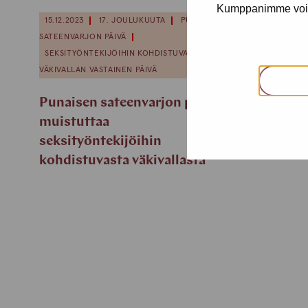
Kumppanimme voivat 
15.12.2023
17. JOULUKUUTA
PUNAISEN
SATEENVARJON PÄIVÄ
SEKSITYÖNTEKIJÖIHIN KOHDISTUVAN
VÄKIVALLAN VASTAINEN PÄIVÄ
Punaisen sateenvarjon päivä
muistuttaa
seksityöntekijöihin
kohdistuvasta väkivallasta