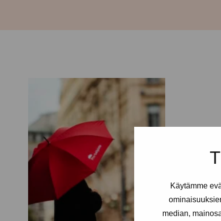
T
Käytämme eväs
ominaisuuksie
median, mainosal