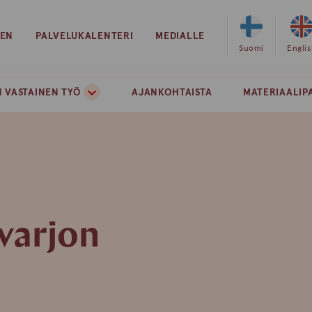
EEN
PALVELUKALENTERI
MEDIALLE
Valitse
Suomi
Valits
Engli
sivuston
sivust
kieleksi
kielek
 VASTAINEN TYÖ
AJANKOHTAISTA
MATERIAALIP
suomi
englan
varjon