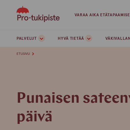
Skip
to
VARAA AIKA ETÄTAPAAMIS
content
PALVELUT
HYVÄ TIETÄÄ
VÄKIVALLAN
ETUSIVU
Punaisen sateen
päivä