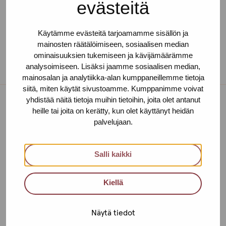
evästeitä
Käytämme evästeitä tarjoamamme sisällön ja
mainosten räätälöimiseen, sosiaalisen median
ominaisuuksien tukemiseen ja kävijämäärämme
analysoimiseen. Lisäksi jaamme sosiaalisen median,
mainosalan ja analytiikka-alan kumppaneillemme tietoja
siitä, miten käytät sivustoamme. Kumppanimme voivat
yhdistää näitä tietoja muihin tietoihin, joita olet antanut
heille tai joita on kerätty, kun olet käyttänyt heidän
Toimipisteet
palvelujaan.
Ota yhteyttä
Salli kaikki
Helsinki
Urho Kekkosen katu 4-6 B, 5. krs
Kiellä
00100 HELSINKI
Näytä tiedot
+358 (0)40 650 3705