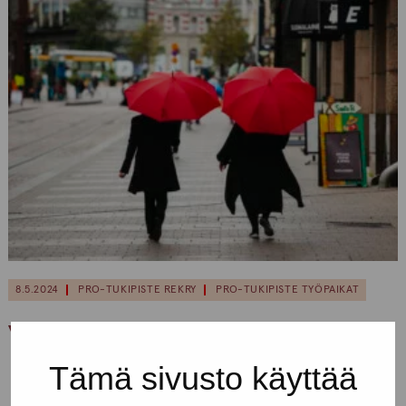
8.5.2024
PRO-TUKIPISTE REKRY
PRO-TUKIPISTE TYÖPAIKAT
Vastaavan paikka auki Tampereen yksikössä!
Tämä sivusto käyttää