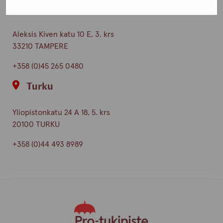
Tampere
Aleksis Kiven katu 10 E, 3. krs
33210 TAMPERE
+358 (0)45 265 0480
Turku
Yliopistonkatu 24 A 18, 5. krs
20100 TURKU
+358 (0)44 493 8989