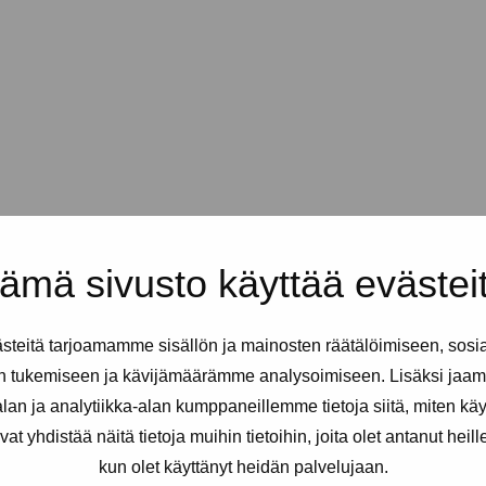
ämä sivusto käyttää evästei
teitä tarjoamamme sisällön ja mainosten räätälöimiseen, sosi
n tukemiseen ja kävijämäärämme analysoimiseen. Lisäksi jaam
an ja analytiikka-alan kumppaneillemme tietoja siitä, miten kä
yhdistää näitä tietoja muihin tietoihin, joita olet antanut heille t
kun olet käyttänyt heidän palvelujaan.