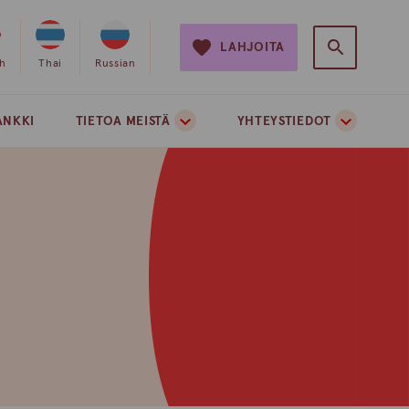
LAHJOITA
e
sh
Valitse
Thai
Valitse
Russian
on
sivuston
sivuston
si
kieleksi
kieleksi
ANKKI
TIETOA MEISTÄ
YHTEYSTIEDOT
ti
thai
venäjä