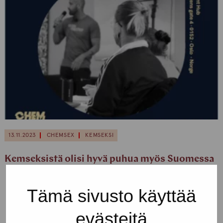
13.11.2023
CHEMSEX
KEMSEKSI
Kemseksistä olisi hyvä puhua myös Suomessa
Tämä sivusto käyttää
evästeitä