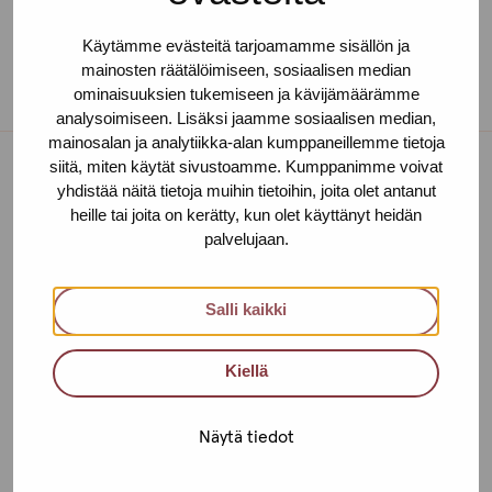
Käytämme evästeitä tarjoamamme sisällön ja
mainosten räätälöimiseen, sosiaalisen median
ominaisuuksien tukemiseen ja kävijämäärämme
analysoimiseen. Lisäksi jaamme sosiaalisen median,
mainosalan ja analytiikka-alan kumppaneillemme tietoja
siitä, miten käytät sivustoamme. Kumppanimme voivat
yhdistää näitä tietoja muihin tietoihin, joita olet antanut
Toimipisteet
heille tai joita on kerätty, kun olet käyttänyt heidän
palvelujaan.
Ota yhteyttä
Helsinki
Salli kaikki
Urho Kekkosen katu 4-6 B, 5. krs
00100 HELSINKI
Kiellä
+358 (0)40 650 3705
Näytä tiedot
Tampere