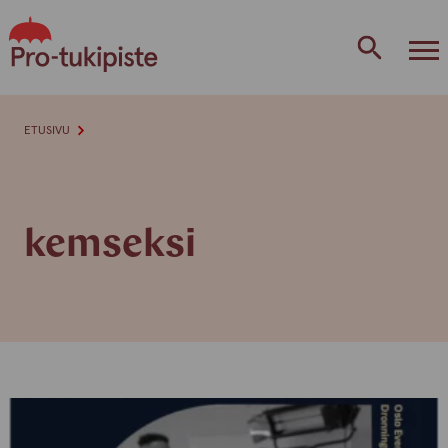
Skip
to
content
ETUSIVU
kemseksi