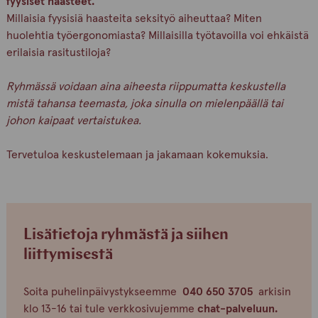
fyysiset haasteet.
Millaisia fyysisiä haasteita seksityö aiheuttaa? Miten
huolehtia työergonomiasta? Millaisilla työtavoilla voi ehkäistä
erilaisia rasitustiloja?
Ryhmässä voidaan aina aiheesta riippumatta keskustella
mistä tahansa teemasta, joka sinulla on mielenpäällä tai
johon kaipaat vertaistukea.
Tervetuloa keskustelemaan ja jakamaan kokemuksia.
Lisätietoja ryhmästä ja siihen
liittymisestä
Soita puhelinpäivystykseemme
040 650 3705
arkisin
klo 13-16 tai tule verkkosivujemme
chat-palveluun.