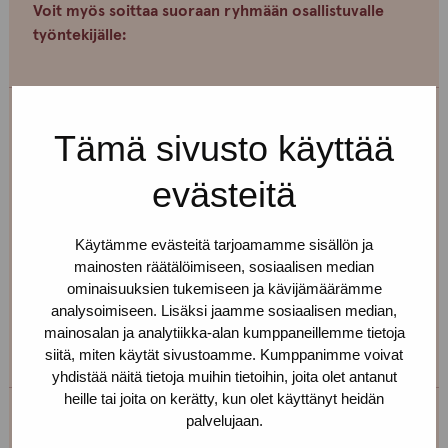
Voit myös soittaa suoraan ryhmään osallistuvalle
työntekijälle:
Erja Aalto
Tämä sivusto käyttää
Toimipiste: Helsinki
evästeitä
Kehittämiskoordinaattori, sairaanhoitaja,
työnohjaaja
Käytämme evästeitä tarjoamamme sisällön ja
mainosten räätälöimiseen, sosiaalisen median
+358 40 725 0791
ominaisuuksien tukemiseen ja kävijämäärämme
erja.aalto(at)protukipiste.fi
analysoimiseen. Lisäksi jaamme sosiaalisen median,
mainosalan ja analytiikka-alan kumppaneillemme tietoja
Henkilön
Henkilön
siitä, miten käytät sivustoamme. Kumppanimme voivat
osaama
osaama
yhdistää näitä tietoja muihin tietoihin, joita olet antanut
kieli
kieli
heille tai joita on kerätty, kun olet käyttänyt heidän
finnish
english
palvelujaan.
Taina Holappa