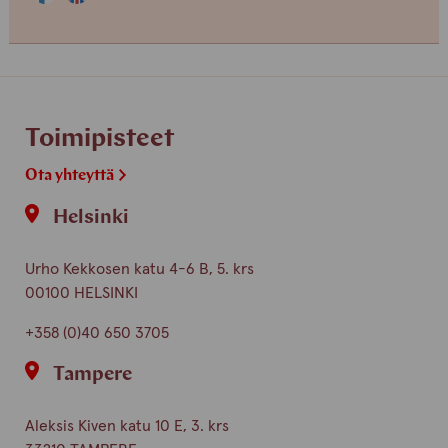
osaama
osaama
kieli
kieli
finnish
english
Toimipisteet
Ota yhteyttä
Helsinki
Urho Kekkosen katu 4-6 B, 5. krs
00100 HELSINKI
+358 (0)40 650 3705
Tampere
Aleksis Kiven katu 10 E, 3. krs