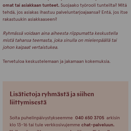
omat tai asiakkaan tunteet
.
Suojaako työrooli tunteilta? Mitä
tehdä, jos asiakas ihastuu palveluntarjoajaansa? Entä, jos itse
rakastuukin asiakkaaseen?
Ryhmässä voidaan aina aiheesta riippumatta keskustella
mistä tahansa teemasta, joka sinulla on mielenpäällä tai
johon kaipaat vertaistukea.
Tervetuloa keskustelemaan ja jakamaan kokemuksia.
Lisätietoja ryhmästä ja siihen
liittymisestä
Soita puhelinpäivystykseemme
040 650 3705
arkisin
klo 13-16 tai tule verkkosivujemme
chat-palveluun.