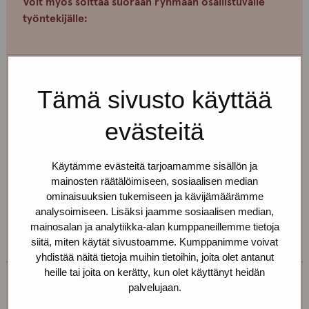
Voit myös soittaa suoraan ryhmään osallistuvalle
työntekijälle:
Erja Aalto
Tämä sivusto käyttää
Toimipiste: Helsinki
evästeitä
Kehittämiskoordinaattori, sairaanhoitaja,
työnohjaaja
Käytämme evästeitä tarjoamamme sisällön ja
mainosten räätälöimiseen, sosiaalisen median
+358 40 725 0791
ominaisuuksien tukemiseen ja kävijämäärämme
erja.aalto(at)protukipiste.fi
analysoimiseen. Lisäksi jaamme sosiaalisen median,
mainosalan ja analytiikka-alan kumppaneillemme tietoja
Henkilön
Henkilön
siitä, miten käytät sivustoamme. Kumppanimme voivat
osaama
osaama
yhdistää näitä tietoja muihin tietoihin, joita olet antanut
kieli
kieli
heille tai joita on kerätty, kun olet käyttänyt heidän
finnish
english
palvelujaan.
Taina Holappa