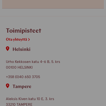
osaama
osaama
kieli
kieli
finnish
english
Toimipisteet
Ota yhteyttä
Helsinki
Urho Kekkosen katu 4-6 B, 5. krs
00100 HELSINKI
+358 (0)40 650 3705
Tampere
Aleksis Kiven katu 10 E, 3. krs
33210 TAMPERE