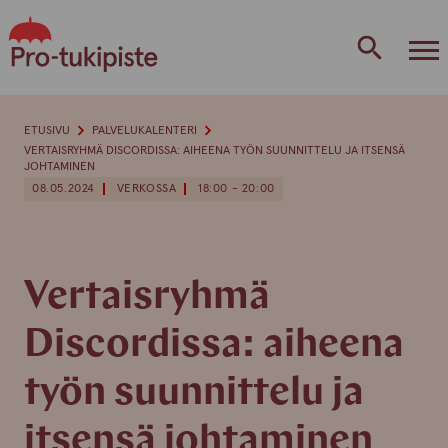
Skip
to
content
ETUSIVU
PALVELUKALENTERI
VERTAISRYHMÄ DISCORDISSA: AIHEENA TYÖN SUUNNITTELU JA ITSENSÄ
JOHTAMINEN
08.05.2024
VERKOSSA
18:00 - 20:00
Vertaisryhmä
Discordissa: aiheena
työn suunnittelu ja
itsensä johtaminen