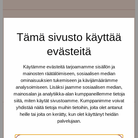
Erja Aalto
Tämä sivusto käyttää
Toimipiste: Helsinki
evästeitä
Kehittämiskoordinaattori, sairaanhoitaja,
työnohjaaja
Käytämme evästeitä tarjoamamme sisällön ja
+358 40 725 0791
mainosten räätälöimiseen, sosiaalisen median
erja.aalto(at)protukipiste.fi
ominaisuuksien tukemiseen ja kävijämäärämme
Henkilön
Henkilön
analysoimiseen. Lisäksi jaamme sosiaalisen median,
mainosalan ja analytiikka-alan kumppaneillemme tietoja
osaama
osaama
siitä, miten käytät sivustoamme. Kumppanimme voivat
kieli
kieli
yhdistää näitä tietoja muihin tietoihin, joita olet antanut
finnish
english
heille tai joita on kerätty, kun olet käyttänyt heidän
Taina Holappa
palvelujaan.
Toimipiste: Helsinki