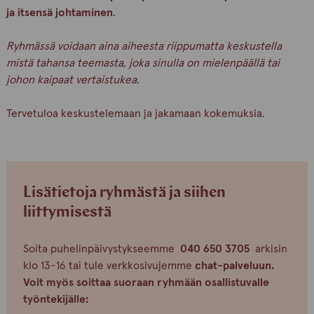
ja itsensä johtaminen
.
Ryhmässä voidaan aina aiheesta riippumatta keskustella
mistä tahansa teemasta, joka sinulla on mielenpäällä tai
johon kaipaat vertaistukea.
Tervetuloa keskustelemaan ja jakamaan kokemuksia.
Lisätietoja ryhmästä ja siihen
liittymisestä
Soita puhelinpäivystykseemme
040 650 3705
arkisin
klo 13-16 tai tule verkkosivujemme
chat-palveluun.
Voit myös soittaa suoraan ryhmään osallistuvalle
työntekijälle: