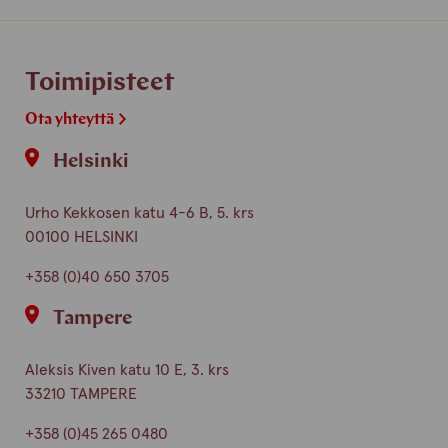
finnish
english
Toimipisteet
Ota yhteyttä
Helsinki
Urho Kekkosen katu 4-6 B, 5. krs
00100 HELSINKI
+358 (0)40 650 3705
Tampere
Aleksis Kiven katu 10 E, 3. krs
33210 TAMPERE
+358 (0)45 265 0480