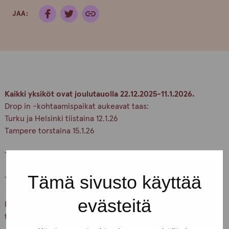
JAA:
Kaikki yksiköt ovat joulutauolla 22.12.2025-11.1.2026.
Drop in -kohtaamispaikat aukeavat taas:
Turku ja Helsinki tiistaina 12.1.26
Tampere torstaina 15.1.26
Tästä eteenpäin palvelut ovat taas normaalisti auki!
Tämä sivusto käyttää
Tervetuloa!
evästeitä
Rauhaisaa joulun aikaa ja hyvää uutta vuotta!
toivottaa Pro-tukipisteen henkilökunta