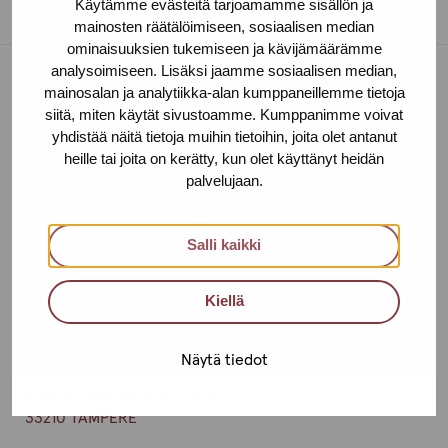
Käytämme evästeitä tarjoamamme sisällön ja
mainosten räätälöimiseen, sosiaalisen median
ominaisuuksien tukemiseen ja kävijämäärämme
analysoimiseen. Lisäksi jaamme sosiaalisen median,
mainosalan ja analytiikka-alan kumppaneillemme tietoja
Toimipisteet
siitä, miten käytät sivustoamme. Kumppanimme voivat
yhdistää näitä tietoja muihin tietoihin, joita olet antanut
Ota yhteyttä
heille tai joita on kerätty, kun olet käyttänyt heidän
palvelujaan.
Helsinki
Urho Kekkosen katu 4-6 B, 5. krs
Salli kaikki
00100 HELSINKI
Kiellä
+358 (0)40 650 3705
Tampere
Näytä tiedot
Aleksis Kiven katu 10 E, 3. krs
33210 TAMPERE