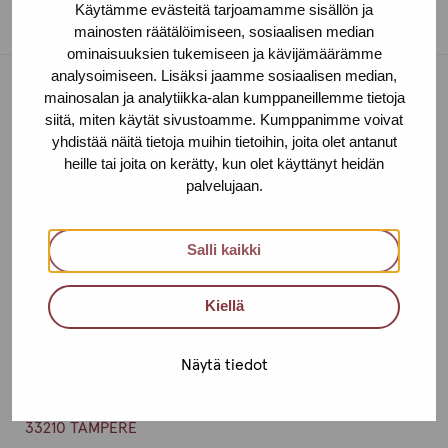
Käytämme evästeitä tarjoamamme sisällön ja
mainosten räätälöimiseen, sosiaalisen median
ominaisuuksien tukemiseen ja kävijämäärämme
analysoimiseen. Lisäksi jaamme sosiaalisen median,
mainosalan ja analytiikka-alan kumppaneillemme tietoja
Toimipisteet
siitä, miten käytät sivustoamme. Kumppanimme voivat
yhdistää näitä tietoja muihin tietoihin, joita olet antanut
Ota yhteyttä
heille tai joita on kerätty, kun olet käyttänyt heidän
palvelujaan.
Helsinki
Urho Kekkosen katu 4-6 B, 5. krs
Salli kaikki
00100 HELSINKI
Kiellä
+358 (0)40 650 3705
Tampere
Näytä tiedot
Aleksis Kiven katu 10 E, 3. krs
33210 TAMPERE