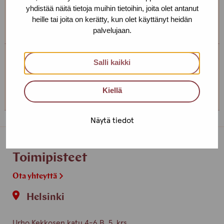
yhdistää näitä tietoja muihin tietoihin, joita olet antanut
Voimme sopia sinulle sopivan ajan ja paikan!
heille tai joita on kerätty, kun olet käyttänyt heidän
palvelujaan.
Salli kaikki
Tampereen toimipiste
+358 (0)45 265 0480
Kiellä
Näytä tiedot
Toimipisteet
Ota yhteyttä
Helsinki
Urho Kekkosen katu 4-6 B, 5. krs