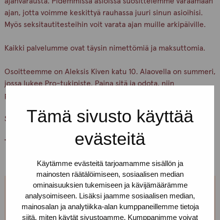
ajanvarausta. Pidemmissä asioissa suosittelemme varaamaan
ajan, jotta voimme keskittyä rauhassa juuri sinun asioihisi.
Myös seksitautitesteihin voit varata ajan muille arkipäiville.
Kaikki palvelumme ovat täysin nimettömiä ja maksuttomia.
Osoitteemme on Aleksis Kiven katu 10. Alaovella on summeri,
jossa lukee Pro-tukipiste. Paina sitä ja odota, niin
päästämme sinut sisälle. Toimistomme on 3. kerroksessa.
Tämä sivusto käyttää
Soita jos et löydä perille!
evästeitä
Tervetuloa!
Käytämme evästeitä tarjoamamme sisällön ja
mainosten räätälöimiseen, sosiaalisen median
ominaisuuksien tukemiseen ja kävijämäärämme
analysoimiseen. Lisäksi jaamme sosiaalisen median,
Jos et pääse paikalle, mutta haluaisit
mainosalan ja analytiikka-alan kumppaneillemme tietoja
tavata, niin ota yhteyttä!
siitä, miten käytät sivustoamme. Kumppanimme voivat