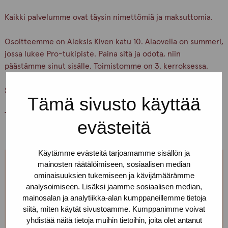
Kaikki palvelumme ovat täysin nimettömiä ja maksuttomia.
Osoitteemme on Aleksis Kiven katu 10. Alaovella on summeri,
jossa lukee Pro-tukipiste. Paina sitä ja odota, niin
päästämme sinut sisälle. Toimistomme on 3. kerroksessa.
Soita jos et löydä perille!
Tämä sivusto käyttää
Tervetuloa!
evästeitä
Käytämme evästeitä tarjoamamme sisällön ja
mainosten räätälöimiseen, sosiaalisen median
Jos et pääse paikalle, mutta haluaisit
ominaisuuksien tukemiseen ja kävijämäärämme
tavata, niin ota yhteyttä!
analysoimiseen. Lisäksi jaamme sosiaalisen median,
mainosalan ja analytiikka-alan kumppaneillemme tietoja
siitä, miten käytät sivustoamme. Kumppanimme voivat
Voimme sopia sinulle sopivan ajan ja paikan!
yhdistää näitä tietoja muihin tietoihin, joita olet antanut