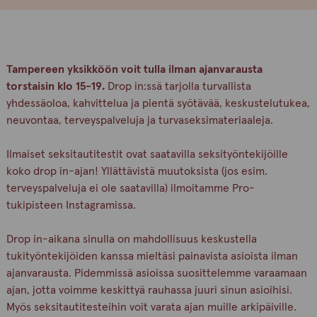
Tampereen yksikköön voit tulla ilman ajanvarausta
torstaisin klo 15-19.
Drop in:ssä tarjolla turvallista
yhdessäoloa, kahvittelua ja pientä syötävää, keskustelutukea,
neuvontaa, terveyspalveluja ja turvaseksimateriaaleja.
Ilmaiset seksitautitestit ovat saatavilla seksityöntekijöille
koko drop in-ajan! Yllättävistä muutoksista (jos esim.
terveyspalveluja ei ole saatavilla) ilmoitamme Pro-
tukipisteen Instagramissa.
Drop in-aikana sinulla on mahdollisuus keskustella
tukityöntekijöiden kanssa mieltäsi painavista asioista ilman
ajanvarausta. Pidemmissä asioissa suosittelemme varaamaan
ajan, jotta voimme keskittyä rauhassa juuri sinun asioihisi.
Myös seksitautitesteihin voit varata ajan muille arkipäiville.