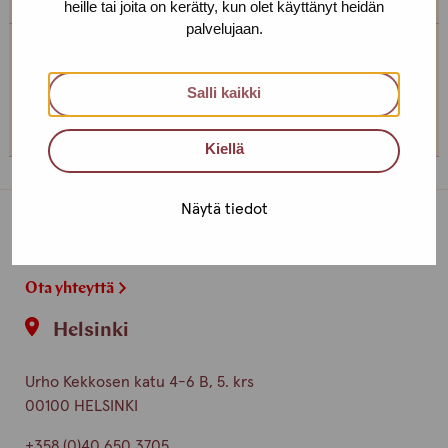
heille tai joita on kerätty, kun olet käyttänyt heidän
palvelujaan.
Tampereen toimipiste
Salli kaikki
+358 (0)45 265 0480
Kiellä
Näytä tiedot
Toimipisteet
Ota yhteyttä
Helsinki
Urho Kekkosen katu 4-6 B, 5. krs
00100 HELSINKI
+358 (0)40 650 3705