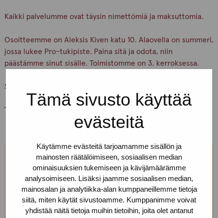
Kaikki palvelumme ovat täysin nimettömiä ja maksuttomia.
Osoitteemme on Aleksis Kiven katu 10. Alaovella on summeri,
jossa lukee Pro-tukipiste. Paina sitä ja odota, niin
päästämme sinut sisälle. Toimistomme on 3. kerroksessa.
Soita jos et löydä perille!
Tämä sivusto käyttää
Tervetuloa!
evästeitä
Käytämme evästeitä tarjoamamme sisällön ja
mainosten räätälöimiseen, sosiaalisen median
Jos et pääse paikalle, mutta haluaisit
ominaisuuksien tukemiseen ja kävijämäärämme
tavata, niin ota yhteyttä!
analysoimiseen. Lisäksi jaamme sosiaalisen median,
mainosalan ja analytiikka-alan kumppaneillemme tietoja
siitä, miten käytät sivustoamme. Kumppanimme voivat
Voimme sopia sinulle sopivan ajan ja paikan!
yhdistää näitä tietoja muihin tietoihin, joita olet antanut