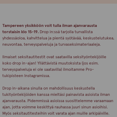
Tampereen yksikköön voit tulla ilman ajanvarausta
torstaisin klo 15-19.
Drop in:ssä tarjolla turvallista
yhdessäoloa, kahvittelua ja pientä syötävää, keskustelutukea,
neuvontaa, terveyspalveluja ja turvaseksimateriaaleja.
Ilmaiset seksitautitestit ovat saatavilla seksityöntekijöille
koko drop in-ajan! Yllättävistä muutoksista (jos esim.
terveyspalveluja ei ole saatavilla) ilmoitamme Pro-
tukipisteen Instagramissa.
Drop in-aikana sinulla on mahdollisuus keskustella
tukityöntekijöiden kanssa mieltäsi painavista asioista ilman
ajanvarausta. Pidemmissä asioissa suosittelemme varaamaan
ajan, jotta voimme keskittyä rauhassa juuri sinun asioihisi.
Myös seksitautitesteihin voit varata ajan muille arkipäiville.