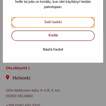
heille tai joita on kerätty, kun olet käyttänyt heidän
palvelujaan.
Tampereen toimipiste
Salli kaikki
+358 (0)45 265 0480
Kiellä
Näytä tiedot
Toimipisteet
Ota yhteyttä
Helsinki
Urho Kekkosen katu 4-6 B, 5. krs
00100 HELSINKI
+358 (0)40 650 3705