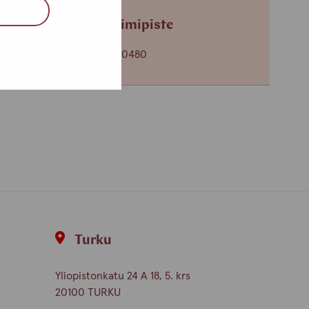
Tampereen toimipiste
+358 (0)45 265 0480
Turku
Yliopistonkatu 24 A 18, 5. krs
20100 TURKU