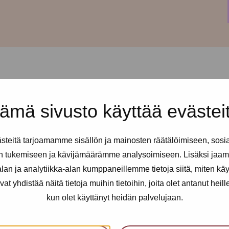
ämä sivusto käyttää evästei
taisin klo 15-19.
Drop in:ssä
yötävää, keskustelutukea,
teitä tarjoamamme sisällön ja mainosten räätälöimiseen, sosi
n tukemiseen ja kävijämäärämme analysoimiseen. Lisäksi jaam
le koko drop in-ajan! Yllättävistä
an ja analytiikka-alan kumppaneillemme tietoja siitä, miten kä
a) ilmoitamme Pro-tukipisteen
yhdistää näitä tietoja muihin tietoihin, joita olet antanut heille t
kun olet käyttänyt heidän palvelujaan.
työntekijöiden kanssa mieltäsi
oissa suosittelemme varaamaan