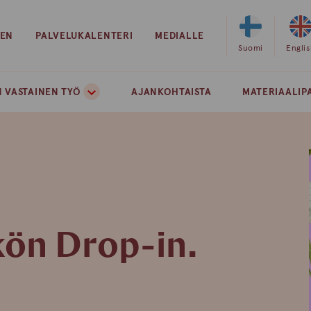
EEN
PALVELUKALENTERI
MEDIALLE
Valitse
Suomi
Valits
Engli
sivuston
sivust
kieleksi
kielek
 VASTAINEN TYÖ
AJANKOHTAISTA
MATERIAALIP
suomi
englan
ön Drop-in.