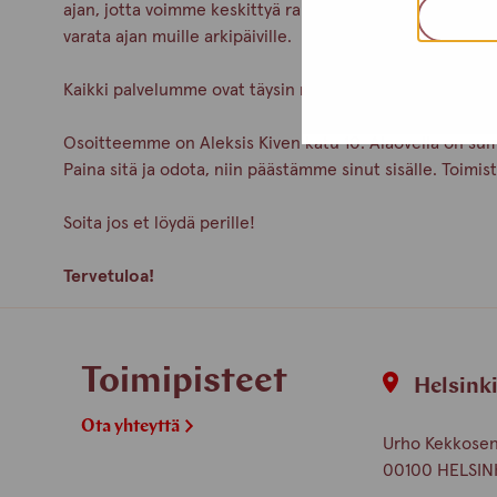
ajan, jotta voimme keskittyä rauhassa juuri sinun asioihi
varata ajan muille arkipäiville.
Kaikki palvelumme ovat täysin nimettömiä ja maksuttom
Osoitteemme on Aleksis Kiven katu 10. Alaovella on sum
Paina sitä ja odota, niin päästämme sinut sisälle. Toim
Soita jos et löydä perille!
Tervetuloa!
Toimipisteet
Helsink
Ota yhteyttä
Urho Kekkosen 
00100 HELSIN