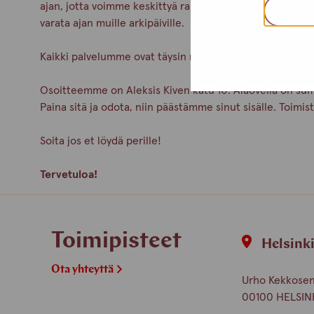
ajan, jotta voimme keskittyä rauhassa juuri sinun asioihi
varata ajan muille arkipäiville.
Kaikki palvelumme ovat täysin nimettömiä ja maksuttom
Osoitteemme on Aleksis Kiven katu 10. Alaovella on sum
Paina sitä ja odota, niin päästämme sinut sisälle. Toim
Soita jos et löydä perille!
Tervetuloa!
Toimipisteet
Helsink
Ota yhteyttä
Urho Kekkosen 
00100 HELSIN