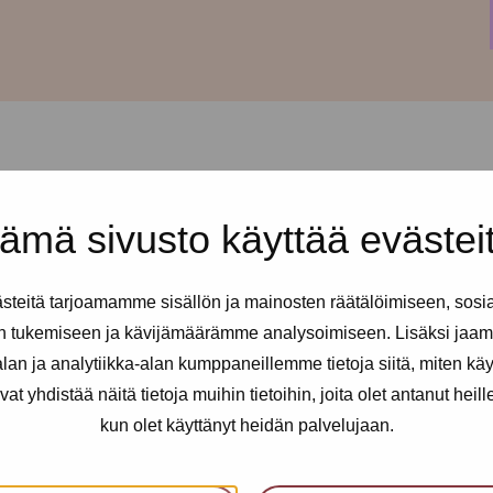
ämä sivusto käyttää evästei
taisin klo 15-19.
Drop in:ssä
yötävää, keskustelutukea,
teitä tarjoamamme sisällön ja mainosten räätälöimiseen, sosi
n tukemiseen ja kävijämäärämme analysoimiseen. Lisäksi jaam
le koko drop in-ajan! Yllättävistä
an ja analytiikka-alan kumppaneillemme tietoja siitä, miten kä
a) ilmoitamme Pro-tukipisteen
yhdistää näitä tietoja muihin tietoihin, joita olet antanut heille t
kun olet käyttänyt heidän palvelujaan.
työntekijöiden kanssa mieltäsi
oissa suosittelemme varaamaan