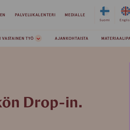
EEN
PALVELUKALENTERI
MEDIALLE
Valitse
Suomi
Valits
Engli
sivuston
sivust
kieleksi
kielek
 VASTAINEN TYÖ
AJANKOHTAISTA
MATERIAALIP
suomi
englan
ön Drop-in.