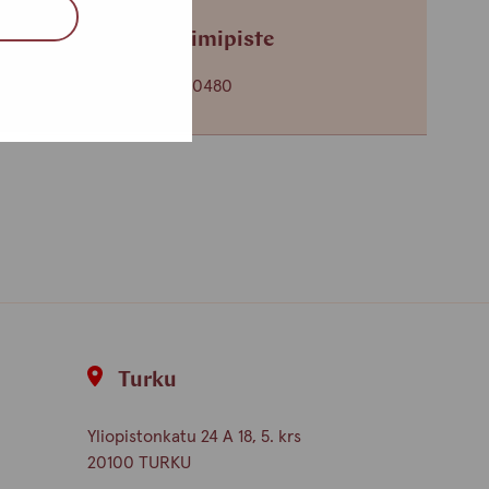
Tampereen toimipiste
+358 (0)45 265 0480
Turku
Yliopistonkatu 24 A 18, 5. krs
20100 TURKU