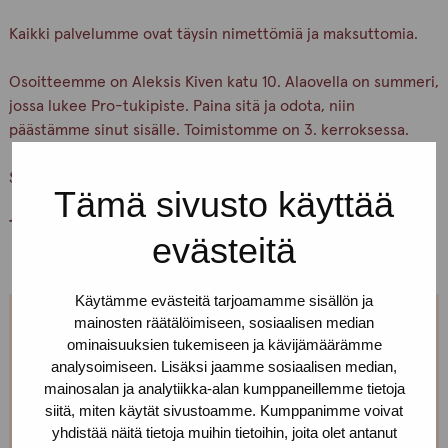
Kaikki palvelumme ovat täysin nimettömiä ja maksuttomia.
Osoitteemme on Aleksis Kiven katu 10. Alaovella on summeri,
jossa lukee Pro-tukipiste. Paina sitä ja odota, niin
päästämme sinut sisälle. Toimistomme on 3. kerroksessa.
Soita jos et löydä perille!
Tämä sivusto käyttää
Tervetuloa!
evästeitä
Käytämme evästeitä tarjoamamme sisällön ja
mainosten räätälöimiseen, sosiaalisen median
Jos et pääse paikalle, mutta haluaisit
ominaisuuksien tukemiseen ja kävijämäärämme
tavata, niin ota yhteyttä!
analysoimiseen. Lisäksi jaamme sosiaalisen median,
mainosalan ja analytiikka-alan kumppaneillemme tietoja
siitä, miten käytät sivustoamme. Kumppanimme voivat
Voimme sopia sinulle sopivan ajan ja paikan!
yhdistää näitä tietoja muihin tietoihin, joita olet antanut