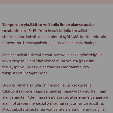
Tampereen yksikköön voit tulla ilman ajanvarausta
torstaisin klo 15-19.
Drop in:ssä tarjolla turvallista
yhdessäoloa, kahvittelua ja pientä syötävää, keskustelutukea,
neuvontaa, terveyspalveluja ja turvaseksimateriaaleja.
Ilmaiset seksitautitestit ovat saatavilla seksityöntekijöille
koko drop in-ajan! Yllättävistä muutoksista (jos esim.
terveyspalveluja ei ole saatavilla) ilmoitamme Pro-
tukipisteen Instagramissa.
Drop in-aikana sinulla on mahdollisuus keskustella
tukityöntekijöiden kanssa mieltäsi painavista asioista ilman
ajanvarausta. Pidemmissä asioissa suosittelemme varaamaan
ajan, jotta voimme keskittyä rauhassa juuri sinun asioihisi.
Myös seksitautitesteihin voit varata ajan muille arkipäiville.