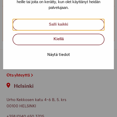
heille tai joita on kerätty, kun olet käyttänyt heidän
palvelujaan.
Tampereen toimipiste
Salli kaikki
+358 (0)45 265 0480
Kiellä
Näytä tiedot
Toimipisteet
Ota yhteyttä
Helsinki
Urho Kekkosen katu 4-6 B, 5. krs
00100 HELSINKI
+358 (0)40 650 3705