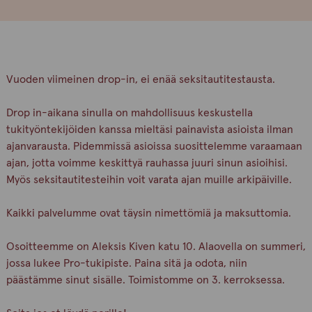
Vuoden viimeinen drop-in, ei enää seksitautitestausta.
Drop in-aikana sinulla on mahdollisuus keskustella
tukityöntekijöiden kanssa mieltäsi painavista asioista ilman
ajanvarausta. Pidemmissä asioissa suosittelemme varaamaan
ajan, jotta voimme keskittyä rauhassa juuri sinun asioihisi.
Myös seksitautitesteihin voit varata ajan muille arkipäiville.
Kaikki palvelumme ovat täysin nimettömiä ja maksuttomia.
Osoitteemme on Aleksis Kiven katu 10. Alaovella on summeri,
jossa lukee Pro-tukipiste. Paina sitä ja odota, niin
päästämme sinut sisälle. Toimistomme on 3. kerroksessa.