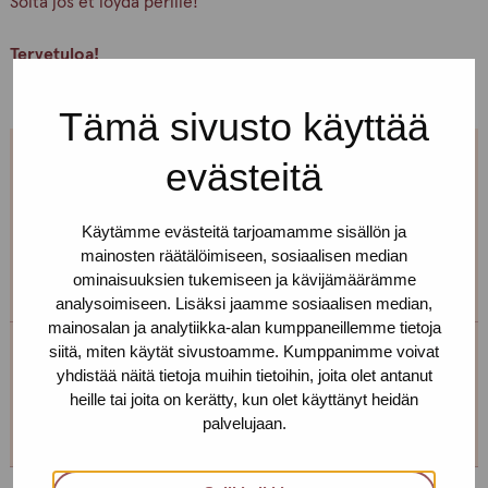
Soita jos et löydä perille!
Tervetuloa!
Tämä sivusto käyttää
evästeitä
Jos et pääse paikalle, mutta haluaisit
tavata, niin ota yhteyttä!
Käytämme evästeitä tarjoamamme sisällön ja
mainosten räätälöimiseen, sosiaalisen median
Voimme sopia sinulle sopivan ajan ja paikan!
ominaisuuksien tukemiseen ja kävijämäärämme
analysoimiseen. Lisäksi jaamme sosiaalisen median,
mainosalan ja analytiikka-alan kumppaneillemme tietoja
siitä, miten käytät sivustoamme. Kumppanimme voivat
Tampereen toimipiste
yhdistää näitä tietoja muihin tietoihin, joita olet antanut
heille tai joita on kerätty, kun olet käyttänyt heidän
+358 (0)45 265 0480
palvelujaan.