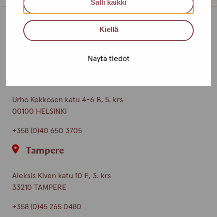
Salli kaikki
Kiellä
Toimipisteet
Ota yhteyttä
Näytä tiedot
Helsinki
Urho Kekkosen katu 4-6 B, 5. krs
00100 HELSINKI
+358 (0)40 650 3705
Tampere
Aleksis Kiven katu 10 E, 3. krs
33210 TAMPERE
+358 (0)45 265 0480