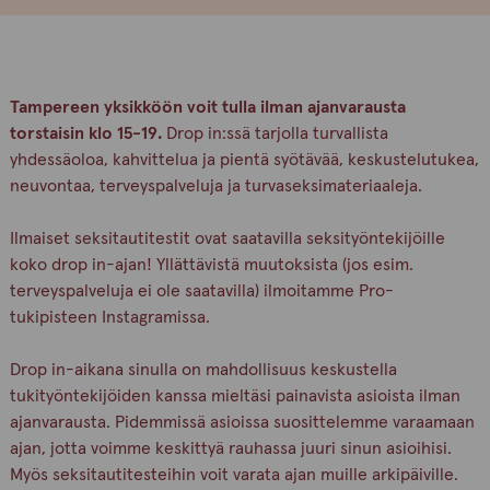
Tampereen yksikköön voit tulla ilman ajanvarausta
torstaisin klo 15-19.
Drop in:ssä tarjolla turvallista
yhdessäoloa, kahvittelua ja pientä syötävää, keskustelutukea,
neuvontaa, terveyspalveluja ja turvaseksimateriaaleja.
Ilmaiset seksitautitestit ovat saatavilla seksityöntekijöille
koko drop in-ajan! Yllättävistä muutoksista (jos esim.
terveyspalveluja ei ole saatavilla) ilmoitamme Pro-
tukipisteen Instagramissa.
Drop in-aikana sinulla on mahdollisuus keskustella
tukityöntekijöiden kanssa mieltäsi painavista asioista ilman
ajanvarausta. Pidemmissä asioissa suosittelemme varaamaan
ajan, jotta voimme keskittyä rauhassa juuri sinun asioihisi.
Myös seksitautitesteihin voit varata ajan muille arkipäiville.