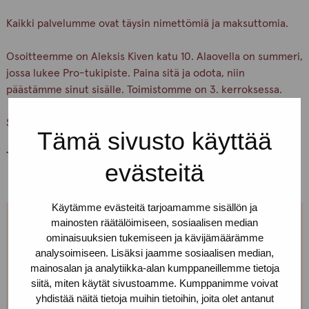
Kaikki palvelumme ovat täysin nimettömiä ja maksuttomia.
Osoitteemme on Aleksis Kiven katu 10. Alaovella on summeri,
jossa lukee Pro-tukipiste. Paina sitä ja odota, niin
päästämme sinut sisälle. Toimistomme on 3. kerroksessa.
Soita jos et löydä perille!
Tämä sivusto käyttää
Tervetuloa!
evästeitä
Käytämme evästeitä tarjoamamme sisällön ja
mainosten räätälöimiseen, sosiaalisen median
Jos et pääse paikalle, mutta haluaisit
ominaisuuksien tukemiseen ja kävijämäärämme
tavata, niin ota yhteyttä!
analysoimiseen. Lisäksi jaamme sosiaalisen median,
mainosalan ja analytiikka-alan kumppaneillemme tietoja
siitä, miten käytät sivustoamme. Kumppanimme voivat
Voimme sopia sinulle sopivan ajan ja paikan!
yhdistää näitä tietoja muihin tietoihin, joita olet antanut