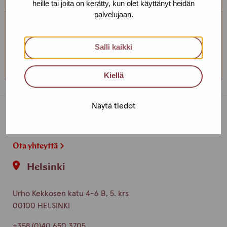
heille tai joita on kerätty, kun olet käyttänyt heidän
palvelujaan.
Tampereen toimipiste
Salli kaikki
+358 (0)45 265 0480
Kiellä
Näytä tiedot
Toimipisteet
Ota yhteyttä
Helsinki
Urho Kekkosen katu 4-6 B, 5. krs
00100 HELSINKI
+358 (0)40 650 3705