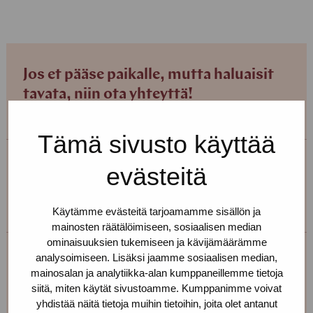
Jos et pääse paikalle, mutta haluaisit
tavata, niin ota yhteyttä!
Tämä sivusto käyttää
evästeitä
Helsingin toimipiste
+358 (0)40 650 3705
Käytämme evästeitä tarjoamamme sisällön ja
mainosten räätälöimiseen, sosiaalisen median
ominaisuuksien tukemiseen ja kävijämäärämme
analysoimiseen. Lisäksi jaamme sosiaalisen median,
Tiia Nohynek
mainosalan ja analytiikka-alan kumppaneillemme tietoja
siitä, miten käytät sivustoamme. Kumppanimme voivat
Toimipiste: Helsinki
yhdistää näitä tietoja muihin tietoihin, joita olet antanut