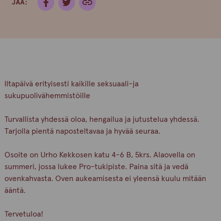
JAA:
Iltapäivä erityisesti kaikille seksuaali-ja
sukupuolivähemmistöille
Turvallista yhdessä oloa, hengailua ja jutustelua yhdessä.
Tarjolla pientä naposteltavaa ja hyvää seuraa.
Osoite on Urho Kekkosen katu 4-6 B, 5krs. Alaovella on
summeri, jossa lukee Pro-tukipiste. Paina sitä ja vedä
ovenkahvasta. Oven aukeamisesta ei yleensä kuulu mitään
ääntä.
Tervetuloa!