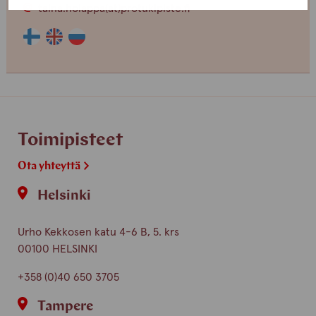
taina.holappa(at)protukipiste.fi
Henkilön
Henkilön
Henkilön
osaama
osaama
osaama
kieli
kieli
kieli
finnish
english
russian
Toimipisteet
Ota yhteyttä
Helsinki
Urho Kekkosen katu 4-6 B, 5. krs
00100 HELSINKI
+358 (0)40 650 3705
Tampere