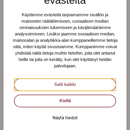
evästeitä
Erja Aalto
Käytämme evästeitä tarjoamamme sisällön ja
Toimipiste: Helsinki
mainosten räätälöimiseen, sosiaalisen median
ominaisuuksien tukemiseen ja kävijämäärämme
Kehittämiskoordinaattori, sairaanhoitaja,
analysoimiseen. Lisäksi jaamme sosiaalisen median,
työnohjaaja
mainosalan ja analytiikka-alan kumppaneillemme tietoja
siitä, miten käytät sivustoamme. Kumppanimme voivat
+358 40 725 0791
yhdistää näitä tietoja muihin tietoihin, joita olet antanut
erja.aalto(at)protukipiste.fi
heille tai joita on kerätty, kun olet käyttänyt heidän
Henkilön
Henkilön
palvelujaan.
osaama
osaama
kieli
kieli
Salli kaikki
finnish
english
Taina Holappa
Kiellä
Toimipiste: Helsinki
Sosiaaliohjaaja
Näytä tiedot
+358 400 560 735