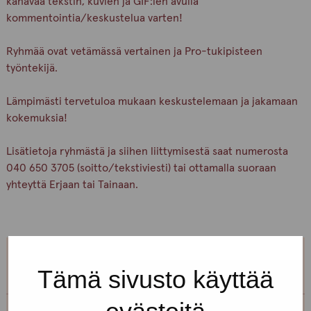
kanavaa tekstin, kuvien ja GIF:ien avulla
kommentointia/keskustelua varten!
Ryhmää ovat vetämässä vertainen ja Pro-tukipisteen
työntekijä.
Lämpimästi tervetuloa mukaan keskustelemaan ja jakamaan
kokemuksia!
Lisätietoja ryhmästä ja siihen liittymisestä saat numerosta
040 650 3705 (soitto/tekstiviesti) tai ottamalla suoraan
yhteyttä Erjaan tai Tainaan.
Tämä sivusto käyttää