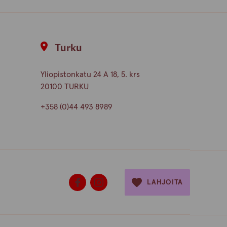
finnish
english
russian
Turku
Yliopistonkatu 24 A 18, 5. krs
20100 TURKU
+358 (0)44 493 8989
LAHJOITA