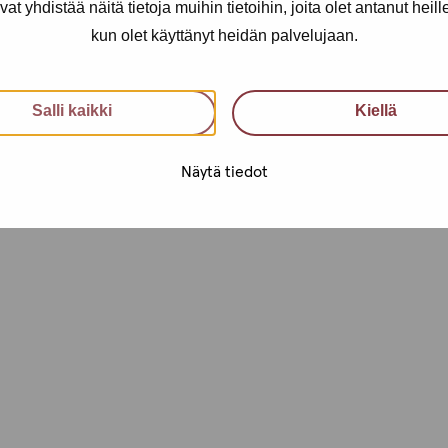
yhdistää näitä tietoja muihin tietoihin, joita olet antanut heille t
i käyttää myös teksti kanavaa
kun olet käyttänyt heidän palvelujaan.
telua varten!
öntekijä.
Salli kaikki
Kiellä
maan kokemuksia!
Näytä tiedot
osta 040 650 3705
n tai Tainaan.