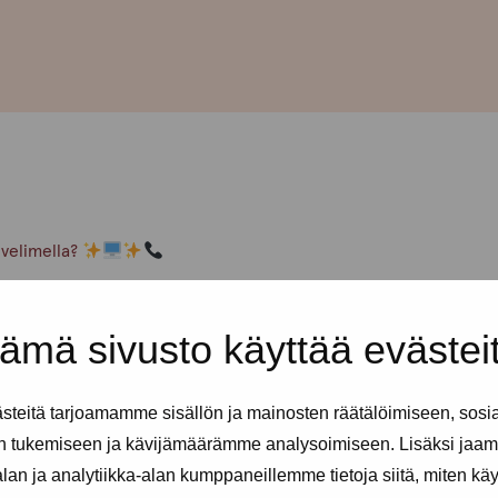
lvelimella?
hmä kokoontuu Discord-
ämä sivusto käyttää evästei
eä meille kertoo? Miten häpeän
Miten häpeä ja seksityö
teitä tarjoamamme sisällön ja mainosten räätälöimiseen, sosi
n tukemiseen ja kävijämäärämme analysoimiseen. Lisäksi jaam
an ja analytiikka-alan kumppaneillemme tietoja siitä, miten kä
a, jotka sinulla on mielenpäällä