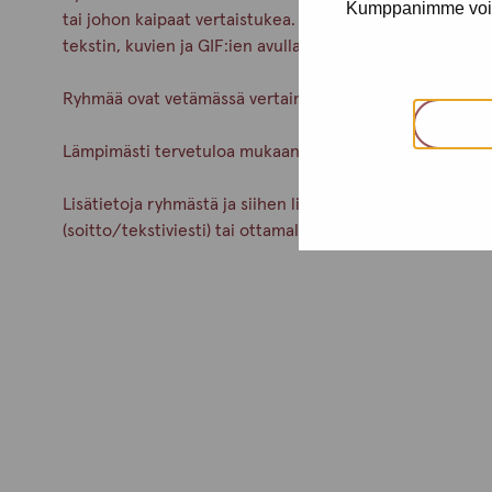
Kumppanimme voivat 
tai johon kaipaat vertaistukea. Puhekanavan rinnalla vo
tekstin, kuvien ja GIF:ien avulla kommentointia/keskus
Ryhmää ovat vetämässä vertainen ja Pro-tukipisteen ty
Lämpimästi tervetuloa mukaan keskustelemaan ja jaka
Lisätietoja ryhmästä ja siihen liittymisestä saat numer
(soitto/tekstiviesti) tai ottamalla suoraan yhteyttä Erjaa