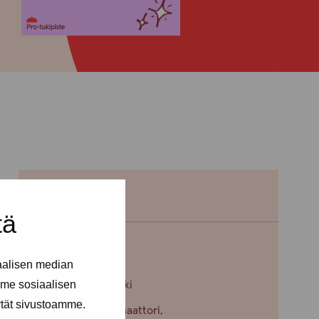
tä
Erja Aalto
aalisen median
me sosiaalisen
Toimipiste: Helsinki
ytät sivustoamme.
Kehittämiskoordinaattori,