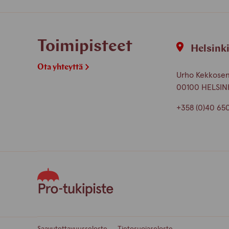
Toimipisteet
Helsink
Ota yhteyttä
Urho Kekkosen 
00100 HELSIN
+358 (0)40 65