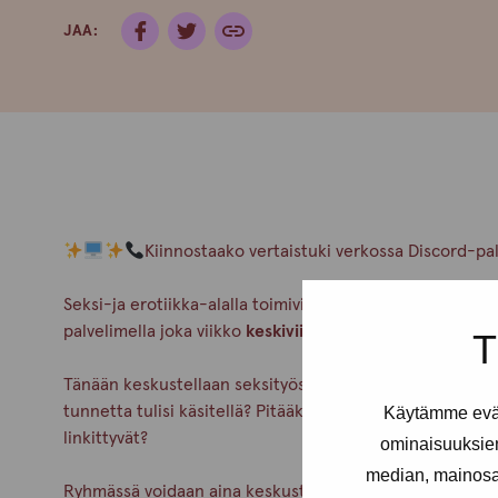
JAA:
Kiinnostaako vertaistuki verkossa Discord-pa
Seksi-ja erotiikka-alalla toimivien avoin vertaistukiry
palvelimella joka viikko
keskiviikkoisin klo 18-20.
T
Tänään keskustellaan seksityöstä ja häpeästä. Mitä häp
tunnetta tulisi käsitellä? Pitääkö sitä oppia sietämään? 
Käytämme eväs
linkittyvät?
ominaisuuksie
median, mainosal
Ryhmässä voidaan aina keskustella myös muista teemoist