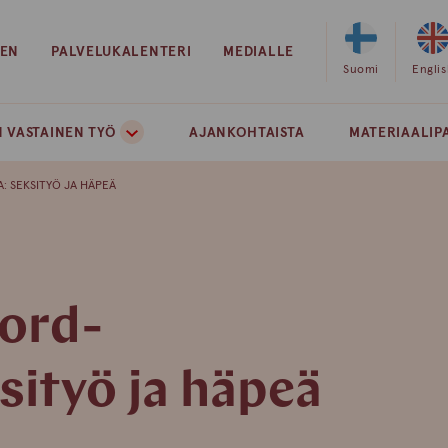
EEN
PALVELUKALENTERI
MEDIALLE
Valitse
Suomi
Valits
Engli
sivuston
sivust
kieleksi
kielek
 VASTAINEN TYÖ
AJANKOHTAISTA
MATERIAALIP
suomi
englan
: SEKSITYÖ JA HÄPEÄ
ord-
sityö ja häpeä