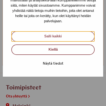
mainosalan ja analytiikka-alan kumppaneillemme tietoja
siitä, miten käytät sivustoamme. Kumppanimme voivat
yhdistää näitä tietoja muihin tietoihin, joita olet antanut
Taina Holappa
heille tai joita on kerätty, kun olet käyttänyt heidän
palvelujaan.
Toimipiste: Helsinki
Sosiaaliohjaaja
Salli kaikki
+358 400 560 735
taina.holappa(at)protukipiste.fi
Kiellä
Henkilön
Henkilön
Henkilön
osaama
osaama
osaama
Näytä tiedot
kieli
kieli
kieli
finnish
english
russian
Toimipisteet
Ota yhteyttä