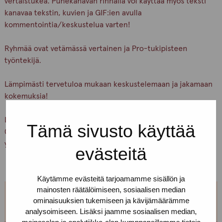
vertaistukea. Puhekanavan rinnalla voi käyttää myös teksti
kanavaa tekstin, kuvien ja GIF:ien avulla
kommentointia/keskustelua varten!
Ryhmää ovat vetämässä vertainen ja Pro-tukipisteen
työntekijä.
Lämpimästi tervetuloa mukaan keskustelemaan ja jakamaan
kokemuksia!
Lisätietoja ryhmästä ja siihen liittymisestä saat numerosta
Tämä sivusto käyttää
040 650 3705 (soitto/tekstiviesti) tai ottamalla suoraan
yhteyttä Tainaan puh. 0400560735.
evästeitä
Käytämme evästeitä tarjoamamme sisällön ja
mainosten räätälöimiseen, sosiaalisen median
ominaisuuksien tukemiseen ja kävijämäärämme
analysoimiseen. Lisäksi jaamme sosiaalisen median,