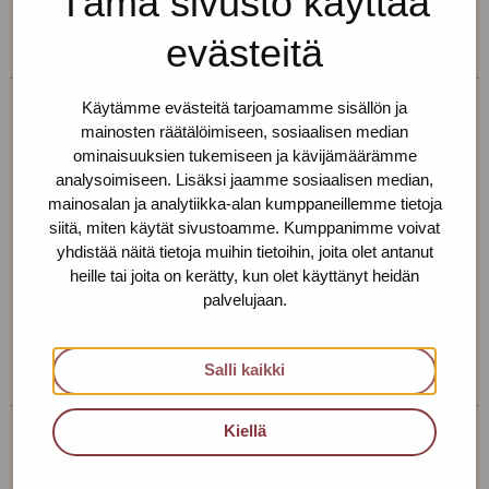
Tämä sivusto käyttää
evästeitä
Käytämme evästeitä tarjoamamme sisällön ja
Erja Aalto
mainosten räätälöimiseen, sosiaalisen median
ominaisuuksien tukemiseen ja kävijämäärämme
Toimipiste: Helsinki
analysoimiseen. Lisäksi jaamme sosiaalisen median,
mainosalan ja analytiikka-alan kumppaneillemme tietoja
Kehittämiskoordinaattori, sairaanhoitaja,
siitä, miten käytät sivustoamme. Kumppanimme voivat
työnohjaaja
yhdistää näitä tietoja muihin tietoihin, joita olet antanut
heille tai joita on kerätty, kun olet käyttänyt heidän
+358 40 725 0791
palvelujaan.
erja.aalto(at)protukipiste.fi
Henkilön
Henkilön
Salli kaikki
osaama
osaama
kieli
kieli
finnish
english
Kiellä
Taina Holappa