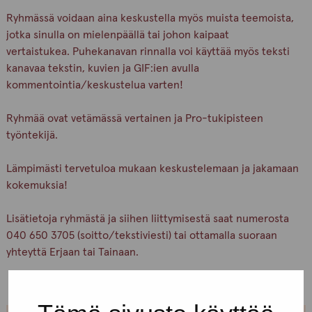
Ryhmässä voidaan aina keskustella myös muista teemoista,
jotka sinulla on mielenpäällä tai johon kaipaat
vertaistukea. Puhekanavan rinnalla voi käyttää myös teksti
kanavaa tekstin, kuvien ja GIF:ien avulla
kommentointia/keskustelua varten!
Ryhmää ovat vetämässä vertainen ja Pro-tukipisteen
työntekijä.
Lämpimästi tervetuloa mukaan keskustelemaan ja jakamaan
kokemuksia!
Lisätietoja ryhmästä ja siihen liittymisestä saat numerosta
040 650 3705 (soitto/tekstiviesti) tai ottamalla suoraan
yhteyttä Erjaan tai Tainaan.